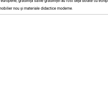
uri europene, grădinița sălile grădiniței au fost deja dotate cu e
mobilier nou și materiale didactice moderne.