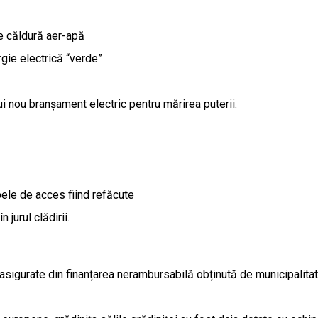
e căldură aer-apă
gie electrică “verde”
nui nou branșament electric pentru mărirea puterii.
ele de acces fiind refăcute
 jurul clădirii.
nd asigurate din finanțarea nerambursabilă obținută de municipalit