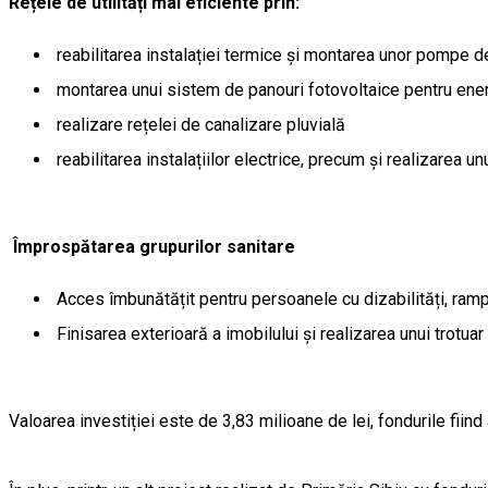
Rețele de utilități mai eficiente prin:
reabilitarea instalației termice și montarea unor pompe d
montarea unui sistem de panouri fotovoltaice pentru ener
realizare rețelei de canalizare pluvială
reabilitarea instalațiilor electrice, precum și realizarea u
Împrospătarea grupurilor sanitare
Acces îmbunătățit pentru persoanele cu dizabilități, ramp
Finisarea exterioară a imobilului și realizarea unui trotuar în
Valoarea investiției este de 3,83 milioane de lei, fondurile fii