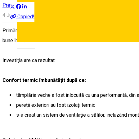
Press release
4 Juli, 10:16
Copied!
Primăria Sibiu a finalizat lucrările de modernizare și eficientiza
bune în clădire.
Deutsch
Investiția are ca rezultat:
Confort termic îmbunătățit după ce:
tâmplăria veche a fost înlocuită cu una performantă, din
pereții exteriori au fost izolați termic
s-a creat un sistem de ventilație a sălilor, incluzând mont