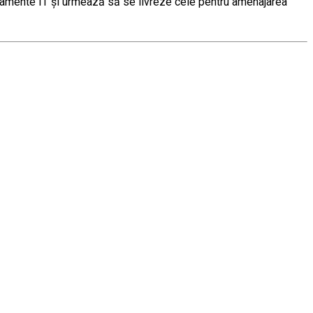
chipamente IT și urmează să se livreze cele pentru amenajarea