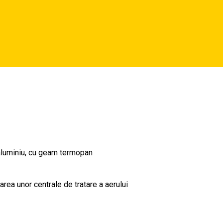
re energetică a clădirii Grădiniței nr.5, de pe strada Siretului. Pe
 aluminiu, cu geam termopan
area unor centrale de tratare a aerului