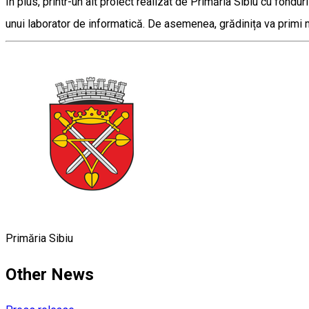
În plus, printr-un alt proiect realizat de Primăria Sibiu cu fond
unui laborator de informatică. De asemenea, grădinița va primi 
Primăria Sibiu
Other News