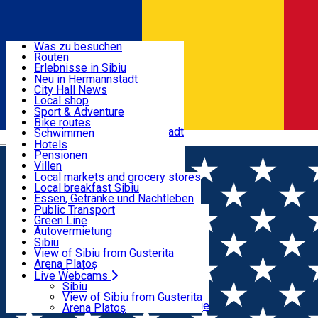
Entdecke
Was zu besuchen
Routen
Nützliche informationen
Erlebnisse in Sibiu
Podcast
Neu in Hermannstadt
Kultur
City Hall News
Aktivitäten & Abenteuer
Museen
Local shop
Kirchen
Sibiu Handwerker
Sport & Adventure
Parks, Zoo
Sibiul Verde
Bike routes
Unterkunft
Im Umkreis von Hermannstadt
Public services
Schwimmen
Română
Bildung
Reiten
Hotels
Wie komme ich nach Sibiu?
Fitnessstudio
Pensionen
Essen, Getränke & Nachtleben
Touristeninfo
Loc de joacă indoor
Villen
Reiseführer
Loc de joacă outdoor
Hostels
Local markets and grocery stores
Guided tours
Ski
Motels
Local breakfast Sibiu
Transport & Parken
Local publication
Eislaufen
Camping
Essen, Getränke und Nachtleben
Schönheitssalon
Yoga
Zimmer zu vermieten
Pizza
Public Transport
Wohnungen
Fast Food
Green Line
Live Webcams
Unterkunft außerhalb von Sibiu
Kaffeestube
Autovermietung
Konditorei
Fahrad verleih
Sibiu
Pub, Bar
Scooter rentals
View of Sibiu from Gusterita
Nachtclubs
Taxi
Arena Platoș
Bäckerei
Ride Sharing
Live Webcams
Home
Press release
Proiect: Strada ...a Dr. Carl Wolff
Park-Tickets
Sibiu
Parkplätze
View of Sibiu from Gusterita
Ladestationen für Elektrofahrzeuge
Arena Platoș