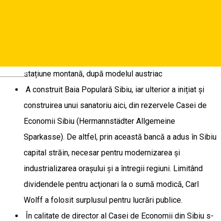
potabilă și canalizare, pavarea străzilor cu piatră cubică
și redeschiderea Hotelului Împăratul Romanilor în
actuala clădire.
A fost susținător al fondării și amenajării Păltinișului ca
Deutsch
stațiune montană, după modelul austriac
A construit Baia Populară Sibiu, iar ulterior a inițiat și
construirea unui sanatoriu aici, din rezervele Casei de
Economii Sibiu (Hermannstädter Allgemeine
Sparkasse). De altfel, prin această bancă a adus în Sibiu
capital străin, necesar pentru modernizarea și
industrializarea orașului și a întregii regiuni. Limitând
dividendele pentru acţionari la o sumă modică, Carl
Wolff a folosit surplusul pentru lucrări publice.
În calitate de director al Casei de Economii din Sibiu s-