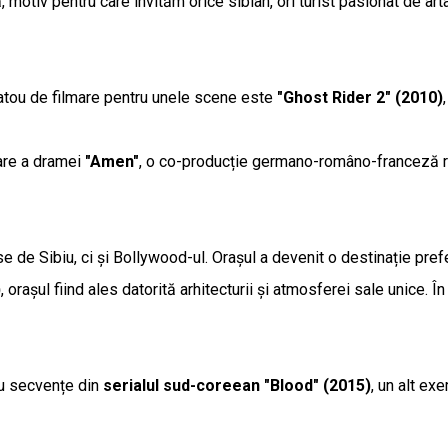
, motiv pentru care invităm orice sibian, ori turist pasionat de art
platou de filmare pentru unele scene este
"Ghost Rider 2" (2010)
mare a dramei
"Amen"
, o co-producție germano-româno-franceză re
de Sibiu, ci și Bollywood-ul. Orașul a devenit o destinație prefe
)
, orașul fiind ales datorită arhitecturii și atmosferei sale unice. 
tru secvențe din
serialul sud-coreean "Blood" (2015)
, un alt ex