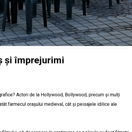
ș și împrejurimi
tografice? Actori de la Hollywood, Bollywood, precum și mulți
tât farmecul orașului medieval, cât și peisajele idilice ale