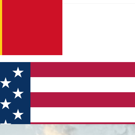
Descoperă peliculele filmate în oraș și împrejurimi