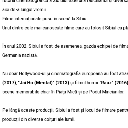
Istoria cinematografică a Sibiului este una fascinantă și diversă
aici de-a lungul vremii.
Filme internaționale puse în scenă la Sibiu
Unul dintre cele mai cunoscute filme care au folosit Sibiul ca 
În anul 2002, Sibiul a fost, de asemenea, gazda echipei de fil
Germania nazistă.
Nu doar Hollywood-ul și cinematografia europeană au fost atrase 
(2017)
,
"Jai Ho (Mental)" (2013)
și filmul horror "
Raaz" (2016
scene memorabile chiar în Piața Mică și pe Podul Minciunilor.
Pe lângă aceste producții, Sibiul a fost și locul de filmare pen
producții din diverse colțuri ale lumii.