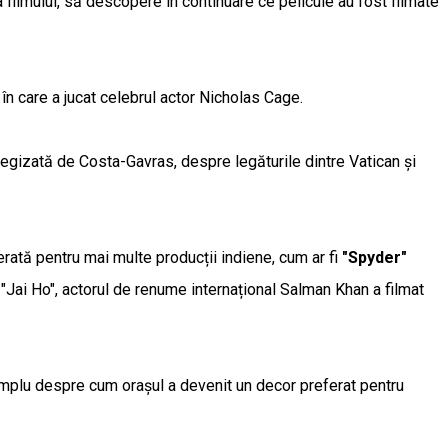
a filmului, să descopere în continuare ce pelicule au fost filmate
, în care a jucat celebrul actor Nicholas Cage.
gizată de Costa-Gavras, despre legăturile dintre Vatican și
rată pentru mai multe producții indiene, cum ar fi
"Spyder"
În "Jai Ho", actorul de renume internațional Salman Khan a filmat
emplu despre cum orașul a devenit un decor preferat pentru