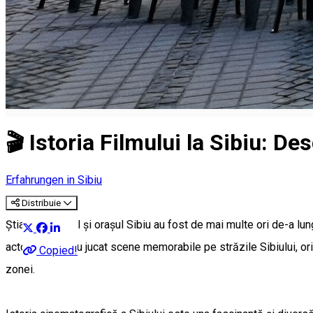
🎬 Istoria Filmului la Sibiu: De
Erfahrungen in Sibiu
Distribuie
Știați că județul și orașul Sibiu au fost de mai multe ori de-a l
actori români au jucat scene memorabile pe străzile Sibiului, ori 
Copied!
zonei.