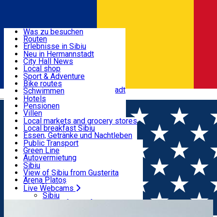
Entdecke
Was zu besuchen
Routen
Nützliche informationen
Erlebnisse in Sibiu
Podcast
Neu in Hermannstadt
Kultur
City Hall News
Aktivitäten & Abenteuer
Museen
Local shop
Kirchen
Sibiu Handwerker
Sport & Adventure
Parks, Zoo
Sibiul Verde
Bike routes
Unterkunft
Im Umkreis von Hermannstadt
Public services
Schwimmen
Română
Bildung
Reiten
Hotels
Wie komme ich nach Sibiu?
Fitnessstudio
Pensionen
Essen, Getränke & Nachtleben
Touristeninfo
Loc de joacă indoor
Villen
Reiseführer
Loc de joacă outdoor
Hostels
Local markets and grocery stores
Guided tours
Ski
Motels
Local breakfast Sibiu
Transport & Parken
Local publication
Eislaufen
Camping
Essen, Getränke und Nachtleben
Schönheitssalon
Yoga
Zimmer zu vermieten
Pizza
Public Transport
Wohnungen
Fast Food
Green Line
Live Webcams
Unterkunft außerhalb von Sibiu
Kaffeestube
Autovermietung
Konditorei
Fahrad verleih
Sibiu
Pub, Bar
Scooter rentals
View of Sibiu from Gusterita
Nachtclubs
Taxi
Arena Platoș
Bäckerei
Ride Sharing
Live Webcams
Home
Wohnung im Hotel
Sibiu Home 4 Green
Park-Tickets
Sibiu
Parkplätze
View of Sibiu from Gusterita
Ladestationen für Elektrofahrzeuge
Arena Platoș