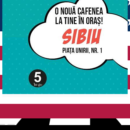
English