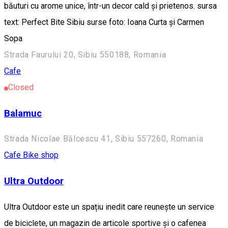
băuturi cu arome unice, într-un decor cald și prietenos. sursa
text: Perfect Bite Sibiu surse foto: Ioana Curta și Carmen
Sopa
Strada Faurului 20, Sibiu 550188, Romania
Cafe
Closed
Balamuc
Strada Nicolae Bălcescu 41, Sibiu 557260, Romania
Cafe
Bike shop
Ultra Outdoor
Ultra Outdoor este un spațiu inedit care reunește un service
de biciclete, un magazin de articole sportive și o cafenea