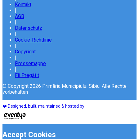
Kontakt
|
AGB
|
Datenschutz
|
Cookie-Richtlinie
|
Copyright
|
Pressemappe
|
Fii Pregătit
© Copyright 2026 Primăria Municipiului Sibiu. Alle Rechte
vorbehalten
❤️ Designed, built, maintained & hosted by
Accept Cookies