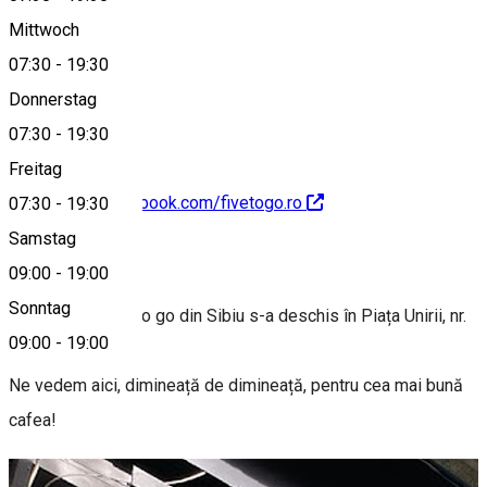
Mittwoch
07:30
-
19:30
0722962949
Donnerstag
07:30
-
19:30
Freitag
https://www.facebook.com/fivetogo.ro
07:30
-
19:30
Samstag
About
09:00
-
19:00
Sonntag
A patra locație 5 to go din Sibiu s-a deschis în Piața Unirii, nr.
09:00
-
19:00
1.
Ne vedem aici, dimineață de dimineață, pentru cea mai bună
cafea!