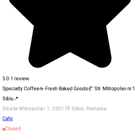
5.0
1 review
Specialty Coffee☕ Fresh Baked Goods🥐 Str. Mitropoliei nr.1
Sibiu📍
Strada Mitropoliei 1, 550179 Sibiu, Romania
Cafe
Closed