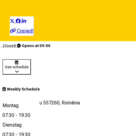
Cafe
Distribuie
Copied!
09:00 - 19:00
Deutsch
Closed
Opens at
09:00
See schedule
Weekly Schedule
Piața Unirii 1, Sibiu 557260, România
Montag
07:30
-
19:30
Dienstag
View on map
07:30
-
19:30