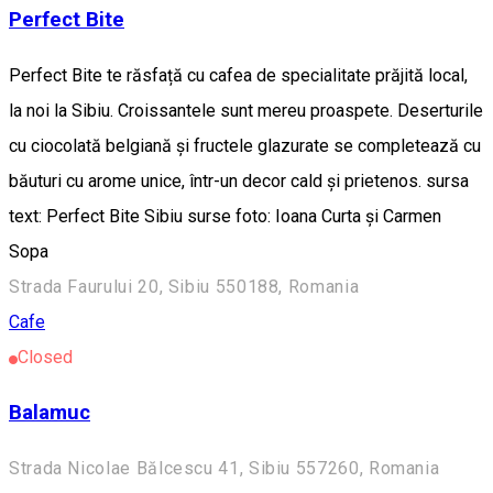
Perfect Bite
Perfect Bite te răsfață cu cafea de specialitate prăjită local,
la noi la Sibiu. Croissantele sunt mereu proaspete. Deserturile
cu ciocolată belgiană și fructele glazurate se completează cu
băuturi cu arome unice, într-un decor cald și prietenos. sursa
text: Perfect Bite Sibiu surse foto: Ioana Curta și Carmen
Sopa
Strada Faurului 20, Sibiu 550188, Romania
Cafe
Closed
Balamuc
Strada Nicolae Bălcescu 41, Sibiu 557260, Romania