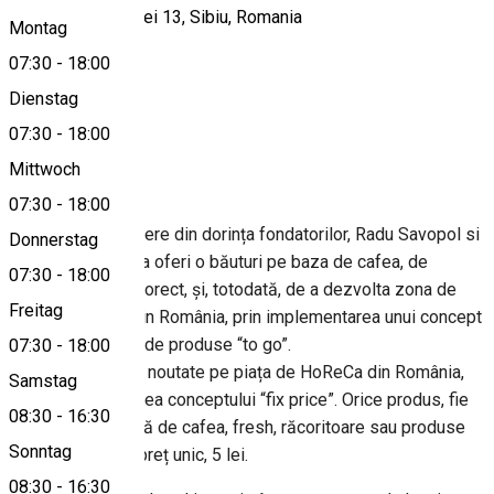
Bulevardul Victoriei 13, Sibiu, Romania
Montag
07:30
-
18:00
Dienstag
View on map
07:30
-
18:00
About
Mittwoch
07:30
-
18:00
5 to go a luat naștere din dorința fondatorilor, Radu Savopol si
Donnerstag
Lucian Bădilă de a oferi o băuturi pe baza de cafea, de
07:30
-
18:00
calitate la prețul corect, și, totodată, de a dezvolta zona de
Freitag
consum stradal din România, prin implementarea unui concept
aproape exclusiv de produse “to go”.
07:30
-
18:00
Un alt element de noutate pe piața de HoReCa din România,
Samstag
este implementarea conceptului “fix price”. Orice produs, fie
08:30
-
16:30
el băutură pe bază de cafea, fresh, răcoritoare sau produse
Sonntag
de patiserie, are preț unic, 5 lei.
08:30
-
16:30