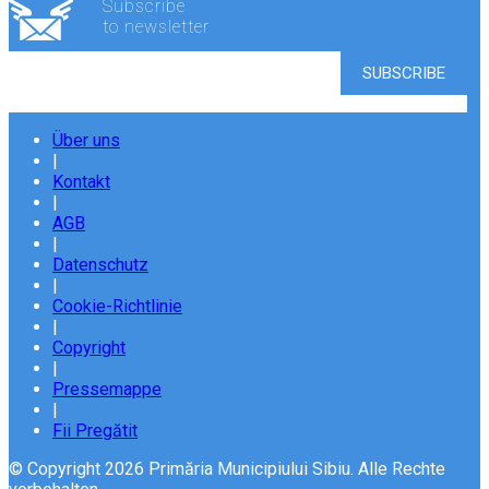
Subscribe
to newsletter
Über uns
|
Kontakt
|
AGB
|
Datenschutz
|
Cookie-Richtlinie
|
Copyright
|
Pressemappe
|
Fii Pregătit
© Copyright 2026 Primăria Municipiului Sibiu. Alle Rechte