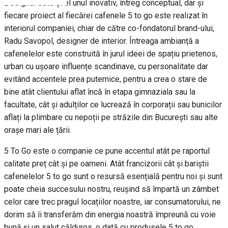
Designul este și el unul inovativ, întreg conceptual, dar și
fiecare proiect al fiecărei cafenele 5 to go este realizat în
interiorul companiei, chiar de către co-fondatorul brand-ului,
Radu Savopol, designer de interior. Întreaga ambianță a
cafenelelor este construită în jurul ideei de spațiu prietenos,
urban cu ușoare influențe scandinave, cu personalitate dar
evitând accentele prea puternice, pentru a crea o stare de
bine atât clientului aflat încă în etapa gimnaziala sau la
facultate, cât și adulților ce lucrează în corporații sau bunicilor
aflați la plimbare cu nepoții pe străzile din București sau alte
orașe mari ale țării.
5 To Go este o companie ce pune accentul atât pe raportul
calitate preț cât și pe oameni. Atât francizorii cât și bariștii
cafenelelor 5 to go sunt o resursă esențială pentru noi și sunt
poate cheia succesului nostru, reușind să împartă un zâmbet
celor care trec pragul locațiilor noastre, iar consumatorului, ne
dorim să îi transferăm din energia noastră împreună cu voie
bună și un salut călduros, o dată cu produsele 5 to go.