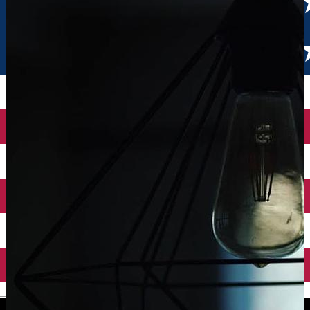
English