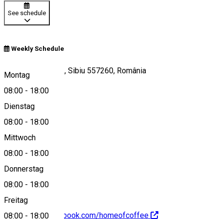
See schedule
Weekly Schedule
Strada Arhivelor 2, Sibiu 557260, România
Montag
08:00
-
18:00
Dienstag
View on map
08:00
-
18:00
Mittwoch
08:00
-
18:00
0752337494
Donnerstag
08:00
-
18:00
Freitag
https://www.facebook.com/homeofcoffee
08:00
-
18:00