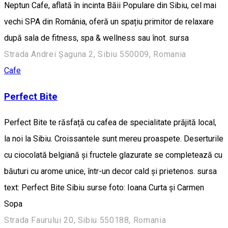
Neptun Cafe, aflată în incinta Băii Populare din Sibiu, cel mai
vechi SPA din România, oferă un spațiu primitor de relaxare
după sala de fitness, spa & wellness sau înot. sursa
Strada Andrei Șaguna 2, Sibiu 550009, Romania
Cafe
Perfect Bite
Perfect Bite te răsfață cu cafea de specialitate prăjită local,
la noi la Sibiu. Croissantele sunt mereu proaspete. Deserturile
cu ciocolată belgiană și fructele glazurate se completează cu
băuturi cu arome unice, într-un decor cald și prietenos. sursa
text: Perfect Bite Sibiu surse foto: Ioana Curta și Carmen
Sopa
Strada Faurului 20, Sibiu 550188, Romania