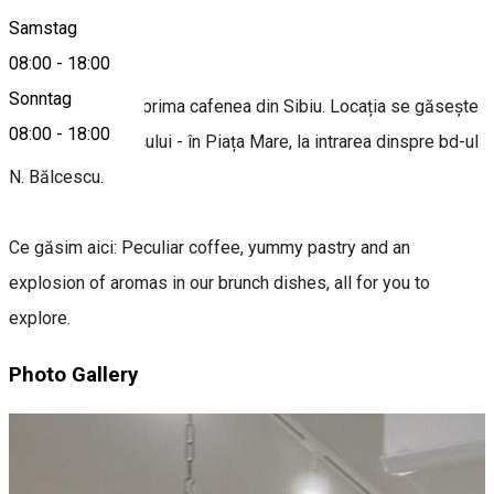
Samstag
About
08:00
-
18:00
Sonntag
Meron a deschis prima cafenea din Sibiu. Locația se găsește
08:00
-
18:00
chiar în inima orașului - în Piața Mare, la intrarea dinspre bd-ul
N. Bălcescu.
Ce găsim aici: Peculiar coffee, yummy pastry and an
explosion of aromas in our brunch dishes, all for you to
explore.
Photo Gallery