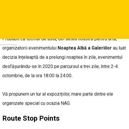
găzduit, cu această ocazie, mai multe expoziții transferate cu
totul din galeriile Muzeului Național Brukenthal, ce nu au văzut
privirea publicului din cauza lock-down-ului.
Probabil că tocmai de asta, din setea noastră pentru artă,
Deutsch
organizatorii evenimentului
Noaptea Albă a Galeriilor
au luat
decizia înțeleaptă de a prelungi noaptea în zile, evenimentul
desfășurându-se în 2020 pe parcursul a trei zile, între 2-4
octombrie, de la ora 18:00 la 24:00.
Vă propunem un tur al expozițiilor, mare parte dintre ele
organizate special cu ocazia NAG.
Route Stop Points