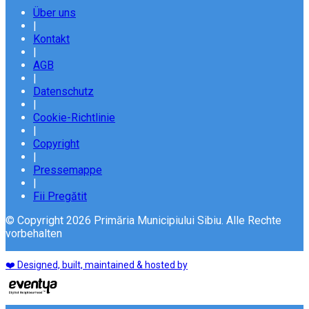
Über uns
|
Kontakt
|
AGB
|
Datenschutz
|
Cookie-Richtlinie
|
Copyright
|
Pressemappe
|
Fii Pregătit
© Copyright 2026 Primăria Municipiului Sibiu. Alle Rechte
vorbehalten
❤️ Designed, built, maintained & hosted by