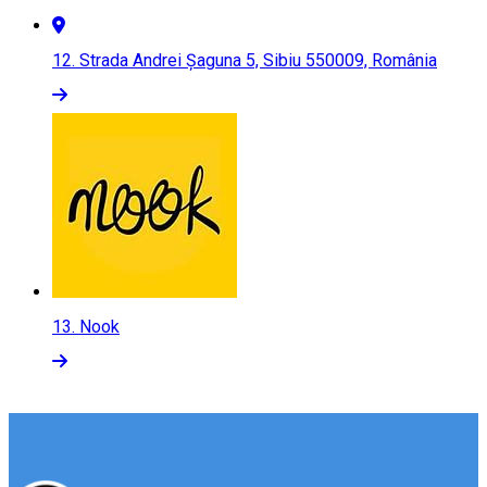
12.
Strada Andrei Șaguna 5, Sibiu 550009, România
13.
Nook