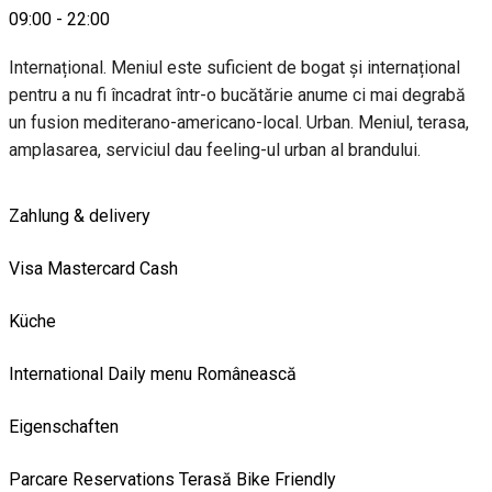
09:00
-
22:00
Internațional. Meniul este suficient de bogat și internațional
pentru a nu fi încadrat într-o bucătărie anume ci mai degrabă
un fusion mediterano-americano-local. Urban. Meniul, terasa,
amplasarea, serviciul dau feeling-ul urban al brandului.
Zahlung & delivery
Visa
Mastercard
Cash
Küche
International
Daily menu
Românească
Eigenschaften
Parcare
Reservations
Terasă
Bike Friendly