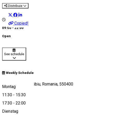
Distribuie
Copied!
09:00 - 22:00
Open
See schedule
Weekly Schedule
Piata Crisan 7C, Sibiu, Romania, 550400
Montag
11:30
-
15:30
17:30
-
22:00
View on map
Dienstag