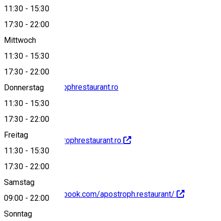
11:30
-
15:30
17:30
-
22:00
+40269207681
Mittwoch
11:30
-
15:30
17:30
-
22:00
comenzi@apostrophrestaurant.ro
Donnerstag
11:30
-
15:30
17:30
-
22:00
Freitag
http://www.apostrophrestaurant.ro
11:30
-
15:30
17:30
-
22:00
Samstag
https://www.facebook.com/apostroph.restaurant/
09:00
-
22:00
Sonntag
About