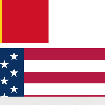
aedonia” Sibiu