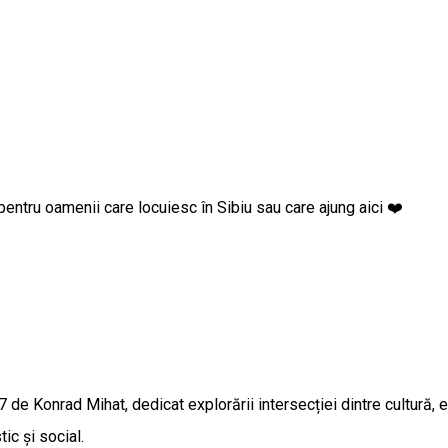
goste pentru oamenii care locuiesc în Sibiu sau care ajung aici ❤️
e Konrad Mihat, dedicat explorării intersecției dintre cultură, 
ic și social.