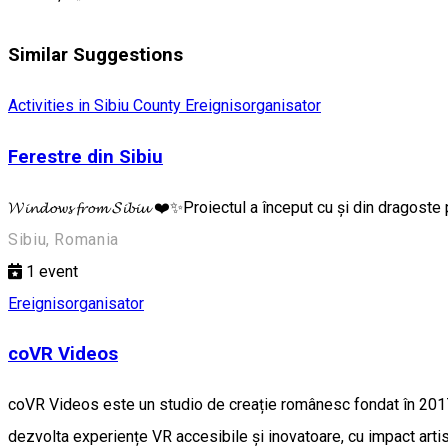
Similar Suggestions
Activities in Sibiu County
Ereignisorganisator
Ferestre din Sibiu
𝓦𝓲𝓷𝓭𝓸𝔀𝓼 𝓯𝓻𝓸𝓶 𝓢𝓲𝓫𝓲𝓾 ❤️✨Proiectul a început cu și din dra
Sibiu, Romania
1
event
Ereignisorganisator
coVR Videos
coVR Videos este un studio de creație românesc fondat în 2017 d
dezvolta experiențe VR accesibile și inovatoare, cu impact artist