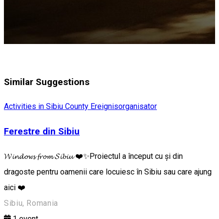
Similar Suggestions
Activities in Sibiu County
Ereignisorganisator
Ferestre din Sibiu
𝓦𝓲𝓷𝓭𝓸𝔀𝓼 𝓯𝓻𝓸𝓶 𝓢𝓲𝓫𝓲𝓾 ❤️✨Proiectul a început cu și din
dragoste pentru oamenii care locuiesc în Sibiu sau care ajung
aici ❤️
Sibiu, Romania
1
event