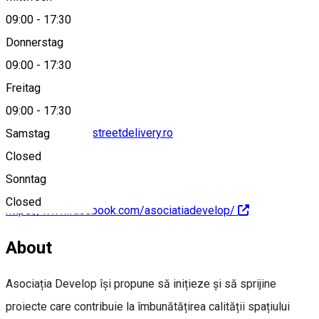
09:00
-
17:30
Donnerstag
+40 756 111 849
09:00
-
17:30
Freitag
09:00
-
17:30
monika.tompos@streetdelivery.ro
Samstag
Closed
Sonntag
Closed
https://www.facebook.com/asociatiadevelop/
About
Asociația Develop își propune să inițieze și să sprijine
proiecte care contribuie la îmbunătățirea calității spațiului