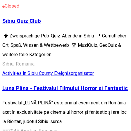
Closed
Sibiu Quiz Club
🧠 Zweisprachige Pub-Quiz-Abende in Sibiu 📍 Gemütlicher
Ort, Spaß, Wissen & Wettbewerb 🏆 MuziQuiz, GeoQuiz &
weitere tolle Kategorien
Sibiu, Romania
Activities in Sibiu County
Ereignisorganisator
Luna Plina - Festivalul Filmului Horror si Fantastic
Festivalul „LUNĂ PLINĂ” este primul eveniment din România
axat în exclusivitate pe cinema-ul horror și fantastic și are loc
la Biertan, județul Sibiu. sursa
557045 Biertan, Romania