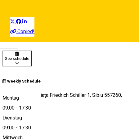
Ereignisorganisator
Distribuie
Copied!
Closed
Deutsch
See schedule
Weekly Schedule
Piata Schiller 1, Piața Friedrich Schiller 1, Sibiu 557260,
Montag
Romania
09:00
-
17:30
Dienstag
09:00
-
17:30
View on map
Mittwoch