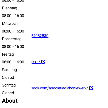
08:00
-
16:00
Dienstag
View on map
08:00
-
16:00
Mittwoch
08:00
-
16:00
0372729532
•
0724082830
Donnerstag
08:00
-
16:00
Freitag
http://diakoniewerk.ro/
08:00
-
16:00
Samstag
Closed
Sonntag
https://www.facebook.com/asociatiadiakoniewerk/
Closed
About