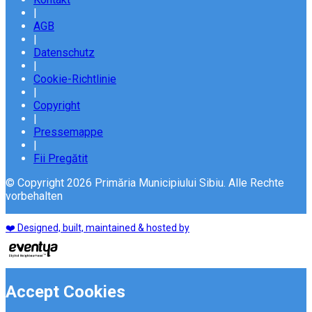
|
AGB
|
Datenschutz
|
Cookie-Richtlinie
|
Copyright
|
Pressemappe
|
Fii Pregătit
© Copyright 2026 Primăria Municipiului Sibiu. Alle Rechte
vorbehalten
❤️ Designed, built, maintained & hosted by
Accept Cookies