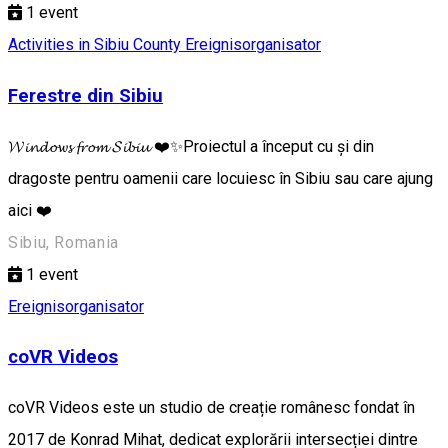
1
event
Activities in Sibiu County
Ereignisorganisator
Ferestre din Sibiu
𝓦𝓲𝓷𝓭𝓸𝔀𝓼 𝓯𝓻𝓸𝓶 𝓢𝓲𝓫𝓲𝓾 ❤️✨Proiectul a început cu și din
dragoste pentru oamenii care locuiesc în Sibiu sau care ajung
aici ❤️
Sibiu, Romania
1
event
Ereignisorganisator
coVR Videos
coVR Videos este un studio de creație românesc fondat în
2017 de Konrad Mihat, dedicat explorării intersecției dintre