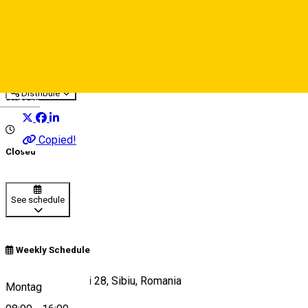
Asociația Diakoniewerk
International
Ngo
Ereignisorganisator
Distribuie
Deutsch
Copied!
Closed
See schedule
Weekly Schedule
Strada Mitropoliei 28, Sibiu, Romania
Montag