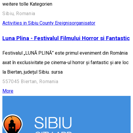
weitere tolle Kategorien
Sibiu, Romania
Activities in Sibiu County
Ereignisorganisator
Luna Plina - Festivalul Filmului Horror si Fantastic
Festivalul „LUNĂ PLINĂ” este primul eveniment din România
axat în exclusivitate pe cinema-ul horror și fantastic și are loc
la Biertan, județul Sibiu. sursa
557045 Biertan, Romania
More