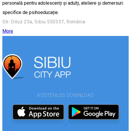
personală pentru adolescenți și adulți, ateliere și demersuri
specifice de psihoeducație.
Str. Oituz 23a, Sibiu 550337, România
More
KOSTENLOS DOWNLOAD