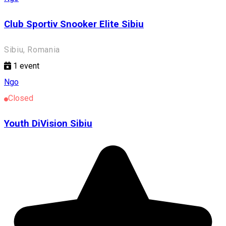
Club Sportiv Snooker Elite Sibiu
Sibiu, Romania
1
event
Ngo
Closed
Youth DiVision Sibiu