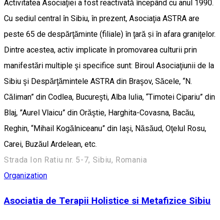
Activitatea Asociaţiei a fost reactivată începând cu anul 1990.
Cu sediul central în Sibiu, în prezent, Asociaţia ASTRA are
peste 65 de despărţăminte (filiale) în ţară și în afara graniţelor.
Dintre acestea, activ implicate în promovarea culturii prin
manifestări multiple şi specifice sunt: Biroul Asociaţiunii de la
Sibiu şi Despărţămintele ASTRA din Braşov, Săcele, “N.
Căliman” din Codlea, Bucureşti, Alba Iulia, “Timotei Cipariu” din
Blaj, ”Aurel Vlaicu” din Orăştie, Harghita-Covasna, Bacău,
Reghin, “Mihail Kogălniceanu” din Iaşi, Năsăud, Oţelul Rosu,
Carei, Buzăul Ardelean, etc.
Strada Ion Ratiu nr. 5-7, Sibiu, Romania
Organization
Asociatia de Terapii Holistice si Metafizice Sibiu