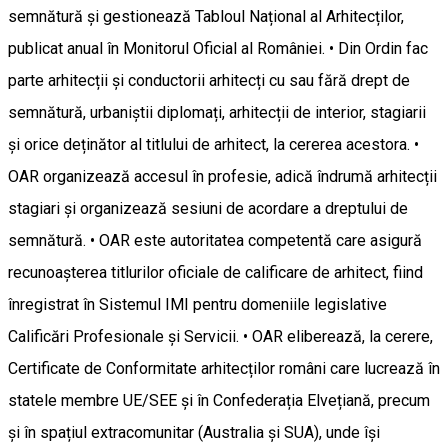
semnătură și gestionează Tabloul Național al Arhitecților,
publicat anual în Monitorul Oficial al României. • Din Ordin fac
parte arhitecții și conductorii arhitecți cu sau fără drept de
semnătură, urbaniștii diplomați, arhitecții de interior, stagiarii
și orice deținător al titlului de arhitect, la cererea acestora. •
OAR organizează accesul în profesie, adică îndrumă arhitecții
stagiari și organizează sesiuni de acordare a dreptului de
semnătură. • OAR este autoritatea competentă care asigură
recunoașterea titlurilor oficiale de calificare de arhitect, fiind
înregistrat în Sistemul IMI pentru domeniile legislative
Calificări Profesionale și Servicii. • OAR eliberează, la cerere,
Certificate de Conformitate arhitecților români care lucrează în
statele membre UE/SEE și în Confederația Elvețiană, precum
și în spațiul extracomunitar (Australia și SUA), unde își