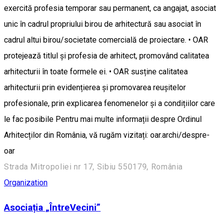
exercită profesia temporar sau permanent, ca angajat, asociat
unic în cadrul propriului birou de arhitectură sau asociat în
cadrul altui birou/societate comercială de proiectare. • OAR
protejează titlul și profesia de arhitect, promovând calitatea
arhitecturii în toate formele ei. • OAR susține calitatea
arhitecturii prin evidențierea și promovarea reușitelor
profesionale, prin explicarea fenomenelor și a condițiilor care
le fac posibile Pentru mai multe informații despre Ordinul
Arhitecților din România, vă rugăm vizitați: oar.archi/despre-
oar
Strada Mitropoliei nr 17, Sibiu 550179, România
Organization
Asociația „ÎntreVecini”