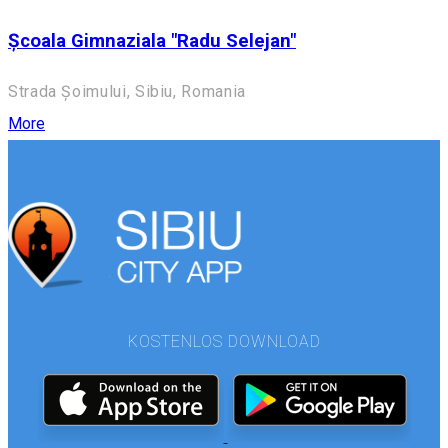
Școala Gimnaziala "Radu Selejan"
Strada Șoimului, Sibiu, Romania
More
KOSTENLOS DOWNLOAD