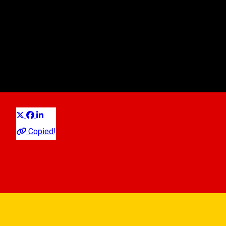
Asociatia Basarabenilor din
SIBIU
Organization
Distribuie
Copied!
absibiu@gmail.com
http://basarabenisibiu.wordpress.com