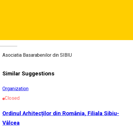
https://www.facebook.com/ABSibiu/
About
Deutsch
Asociatia Basarabenilor din SIBIU
Similar Suggestions
Organization
Closed
Ordinul Arhitecților din România, Filiala Sibiu-
Vâlcea