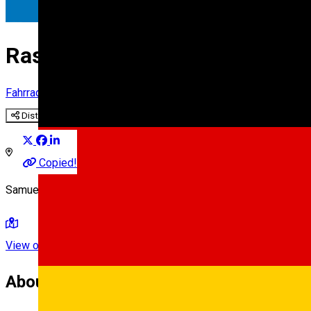
Rastel 2 biciclete * Samuel vo
Fahrradständer
Distribuie
Copied!
Samuel von Brukenthal - Primărie
View on map
About