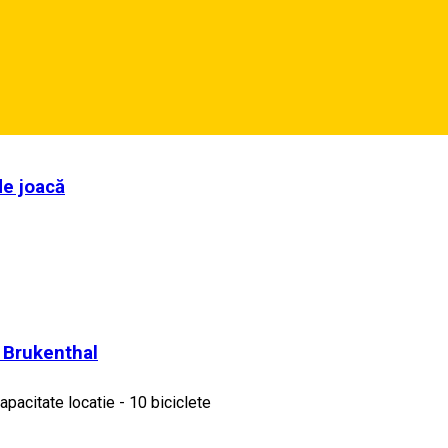
de joacă
l Brukenthal
apacitate locatie - 10 biciclete