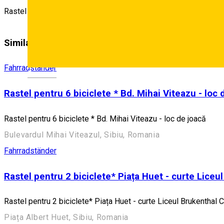
Rastel 2 biciclete * Samuel von Brukenthal - Primărie
Similar Suggestions
Fahrradständer
Deutsch
Rastel pentru 6 biciclete * Bd. Mihai Viteazu - loc 
Rastel pentru 6 biciclete * Bd. Mihai Viteazu - loc de joacă
Bulevardul Mihai Viteazul, Sibiu, Romania
Fahrradständer
Rastel pentru 2 biciclete* Piața Huet - curte Liceu
Rastel pentru 2 biciclete* Piața Huet - curte Liceul Brukenthal C
Piața Albert Huet, Sibiu, Romania