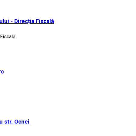
lui - Direcția Fiscală
 Fiscală
rc
u str. Ocnei