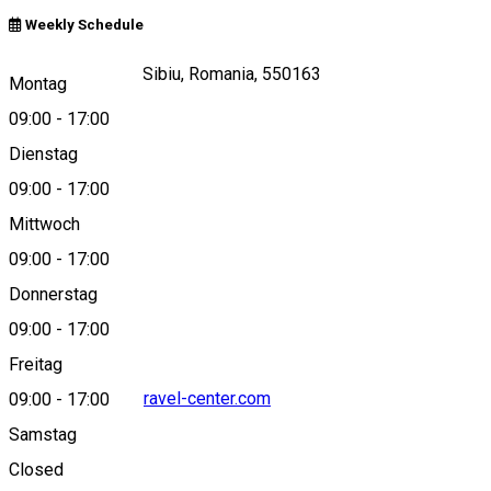
Weekly Schedule
Piata Mare nr 12, Sibiu, Romania, 550163
Montag
09:00
-
17:00
Dienstag
View on map
09:00
-
17:00
Mittwoch
09:00
-
17:00
+40269211344
Donnerstag
09:00
-
17:00
Freitag
info@carpathian-travel-center.com
09:00
-
17:00
Samstag
Closed