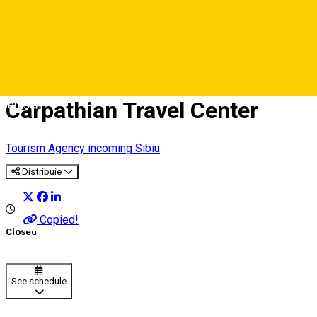
Carpathian Travel Center
Deutsch
Tourism Agency incoming Sibiu
Distribuie
Copied!
Closed
See schedule