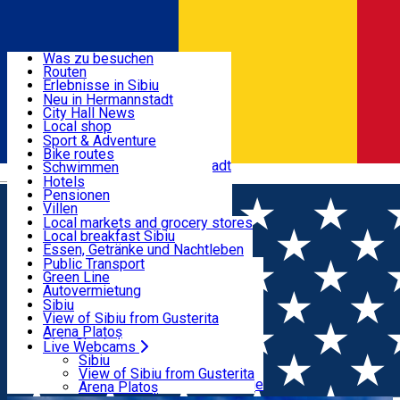
Entdecke
Was zu besuchen
Routen
Nützliche informationen
Erlebnisse in Sibiu
Podcast
Neu in Hermannstadt
Kultur
City Hall News
Aktivitäten & Abenteuer
Museen
Local shop
Kirchen
Sibiu Handwerker
Sport & Adventure
Parks, Zoo
Sibiul Verde
Bike routes
Unterkunft
Im Umkreis von Hermannstadt
Public services
Schwimmen
Română
Bildung
Reiten
Hotels
Wie komme ich nach Sibiu?
Fitnessstudio
Pensionen
Essen, Getränke & Nachtleben
Touristeninfo
Loc de joacă indoor
Villen
Reiseführer
Loc de joacă outdoor
Hostels
Local markets and grocery stores
Guided tours
Ski
Motels
Local breakfast Sibiu
Transport & Parken
Local publication
Eislaufen
Camping
Essen, Getränke und Nachtleben
Schönheitssalon
Yoga
Zimmer zu vermieten
Pizza
Public Transport
Wohnungen
Fast Food
Green Line
Live Webcams
Unterkunft außerhalb von Sibiu
Kaffeestube
Autovermietung
Konditorei
Fahrad verleih
Sibiu
Pub, Bar
Scooter rentals
View of Sibiu from Gusterita
Nachtclubs
Taxi
Arena Platoș
Bäckerei
Ride Sharing
Live Webcams
Home
Tourism Agency incoming Sibiu
Carpathian
Park-Tickets
Sibiu
Parkplätze
View of Sibiu from Gusterita
Travel Center
Ladestationen für Elektrofahrzeuge
Arena Platoș