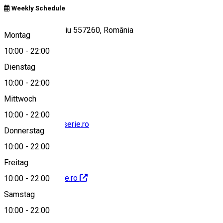
Weekly Schedule
Strada Lector, Sibiu 557260, România
Montag
10:00
-
22:00
Dienstag
View on map
10:00
-
22:00
Mittwoch
10:00
-
22:00
bonjour@cartofisserie.ro
Donnerstag
10:00
-
22:00
Freitag
http://cartofisserie.ro
10:00
-
22:00
Samstag
10:00
-
22:00