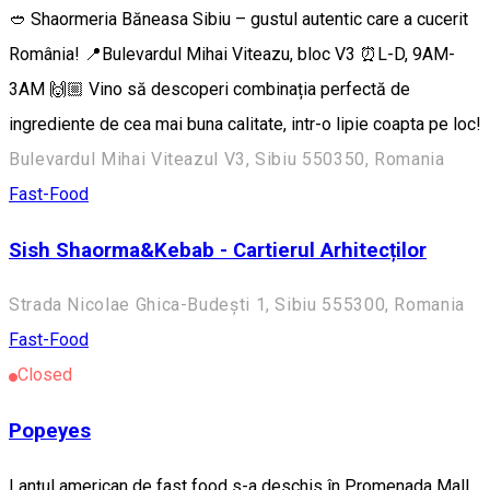
🥙 Shaormeria Băneasa Sibiu – gustul autentic care a cucerit
România! 📍Bulevardul Mihai Viteazu, bloc V3 ⏰L-D, 9AM-
3AM 🙌🏼 Vino să descoperi combinația perfectă de
ingrediente de cea mai buna calitate, intr-o lipie coapta pe loc!
Bulevardul Mihai Viteazul V3, Sibiu 550350, Romania
Fast-Food
Sish Shaorma&Kebab - Cartierul Arhitecților
Strada Nicolae Ghica-Budești 1, Sibiu 555300, Romania
Fast-Food
Closed
Popeyes
Lanțul american de fast food s-a deschis în Promenada Mall,