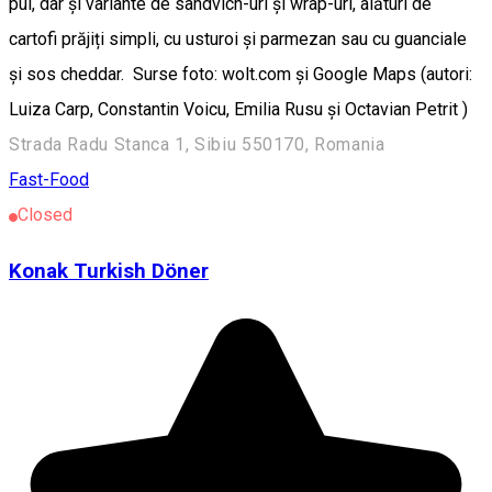
pui, dar și variante de sandvich-uri și wrap-uri, alături de
cartofi prăjiți simpli, cu usturoi și parmezan sau cu guanciale
și sos cheddar. Surse foto: wolt.com și Google Maps (autori:
Luiza Carp, Constantin Voicu, Emilia Rusu și Octavian Petrit )
Strada Radu Stanca 1, Sibiu 550170, Romania
Fast-Food
Closed
Konak Turkish Döner