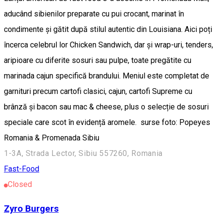
aducând sibienilor preparate cu pui crocant, marinat în
condimente și gătit după stilul autentic din Louisiana. Aici poți
încerca celebrul lor Chicken Sandwich, dar și wrap-uri, tenders,
aripioare cu diferite sosuri sau pulpe, toate pregătite cu
marinada cajun specifică brandului. Meniul este completat de
garnituri precum cartofi clasici, cajun, cartofi Supreme cu
brânză și bacon sau mac & cheese, plus o selecție de sosuri
speciale care scot în evidență aromele. surse foto: Popeyes
Romania & Promenada Sibiu
1-3A, Strada Lector, Sibiu 557260, Romania
Fast-Food
Closed
Zyro Burgers