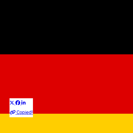
Casa de Cultură Cisnădie
Ereignisorganisator
Distribuie
Copied!
Str.Sibiului,nr. 1, Cisnadie, Romania, 555300