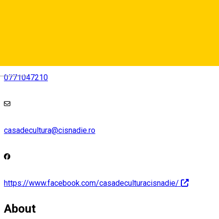
View on map
Deutsch
0771047210
casadecultura@cisnadie.ro
https://www.facebook.com/casadeculturacisnadie/
About