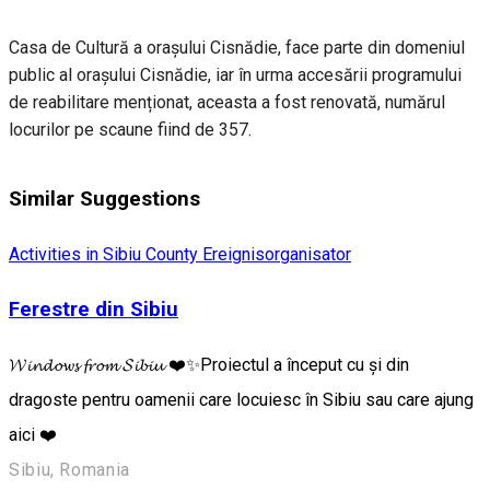
Casa de Cultură a orașului Cisnădie, face parte din domeniul
public al orașului Cisnădie, iar în urma accesării programului
de reabilitare menționat, aceasta a fost renovată, numărul
locurilor pe scaune fiind de 357.
Similar Suggestions
Activities in Sibiu County
Ereignisorganisator
Ferestre din Sibiu
𝓦𝓲𝓷𝓭𝓸𝔀𝓼 𝓯𝓻𝓸𝓶 𝓢𝓲𝓫𝓲𝓾 ❤️✨Proiectul a început cu și din
dragoste pentru oamenii care locuiesc în Sibiu sau care ajung
aici ❤️
Sibiu, Romania