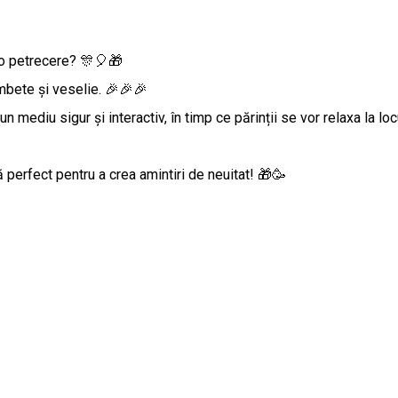
u o petrecere? 🎊🎈🎁
mbete și veselie. 🎉🎉🎉
un mediu sigur și interactiv, în timp ce părinții se vor relaxa la loc
 perfect pentru a crea amintiri de neuitat! 🎁🥳