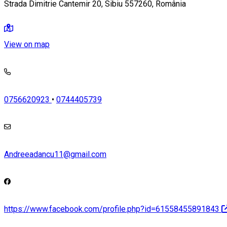
Strada Dimitrie Cantemir 20, Sibiu 557260, România
View on map
0756620923
•
0744405739
Andreeadancu11@gmail.com
https://www.facebook.com/profile.php?id=61558455891843