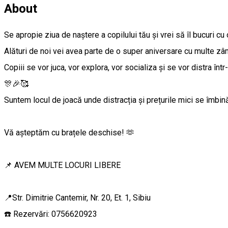
About
Se apropie ziua de naștere a copilului tău și vrei să îl bucuri c
Alături de noi vei avea parte de o super aniversare cu multe zâ
Copiii se vor juca, vor explora, vor socializa și se vor distra într-
🎊🎉🥰
Suntem locul de joacă unde distracția și prețurile mici se îmbină
Vă așteptăm cu brațele deschise! 🫶
📌 AVEM MULTE LOCURI LIBERE
📍Str. Dimitrie Cantemir, Nr. 20, Et. 1, Sibiu
☎️ Rezervări: 0756620923