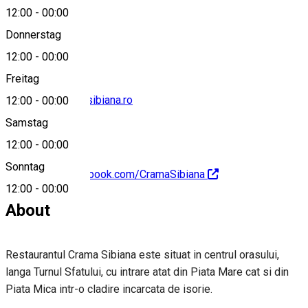
12:00
-
00:00
0729614260
Donnerstag
12:00
-
00:00
Freitag
rezervari@cramasibiana.ro
12:00
-
00:00
Samstag
12:00
-
00:00
Sonntag
https://www.facebook.com/CramaSibiana
12:00
-
00:00
About
Restaurantul Crama Sibiana este situat in centrul orasului,
langa Turnul Sfatului, cu intrare atat din Piata Mare cat si din
Piata Mica intr-o cladire incarcata de isorie.