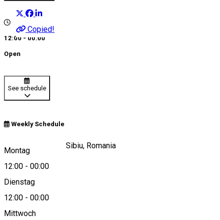
Copied!
12:00 - 00:00
Open
See schedule
Weekly Schedule
Piața Mică, nr. 31, Sibiu, Romania
Montag
12:00
-
00:00
Dienstag
View on map
12:00
-
00:00
Mittwoch