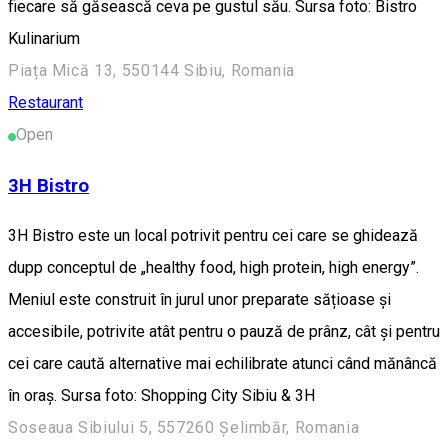
fiecare să găsească ceva pe gustul său. Sursa foto: Bistro
Kulinarium
Piața Mică 13, 550144 Sibiu, Romania
Restaurant
Open
3H Bistro
3H Bistro este un local potrivit pentru cei care se ghidează
dupp conceptul de „healthy food, high protein, high energy”.
Meniul este construit în jurul unor preparate sățioase și
accesibile, potrivite atât pentru o pauză de prânz, cât și pentru
cei care caută alternative mai echilibrate atunci când mănâncă
în oraș. Sursa foto: Shopping City Sibiu & 3H
Soseaua Sibiului 5, 557260 Șelimbăr, Romania