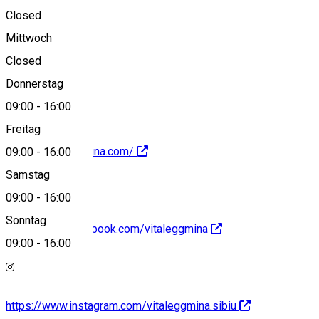
Closed
Mittwoch
Closed
0734047713
Donnerstag
09:00
-
16:00
Freitag
https://vitaleggmina.com/
09:00
-
16:00
Samstag
09:00
-
16:00
Sonntag
https://www.facebook.com/vitaleggmina
09:00
-
16:00
https://www.instagram.com/vitaleggmina.sibiu