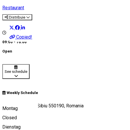
Restaurant
Distribuie
Copied!
09:00 - 16:00
Open
See schedule
Weekly Schedule
Strada Azilului 2, Sibiu 550190, Romania
Montag
Closed
Dienstag
View on map