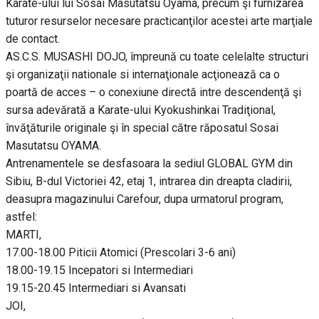
Karate-ului lui Sosai Masutatsu Oyama, precum şi furnizarea
tuturor resurselor necesare practicanţilor acestei arte marţiale
de contact.
AS.C.S. MUSASHI DOJO, împreună cu toate celelalte structuri
şi organizaţii nationale si internaţionale acţionează ca o
poartă de acces – o conexiune directă intre descendenţă şi
sursa adevărată a Karate-ului Kyokushinkai Tradiţional,
învăţăturile originale şi în special către răposatul Sosai
Masutatsu OYAMA.
Antrenamentele se desfasoara la sediul GLOBAL GYM din
Sibiu, B-dul Victoriei 42, etaj 1, intrarea din dreapta cladirii,
deasupra magazinului Carefour, dupa urmatorul program,
astfel:
MARTI,
17.00-18.00 Piticii Atomici (Prescolari 3-6 ani)
18.00-19.15 Incepatori si Intermediari
19.15-20.45 Intermediari si Avansati
JOI,