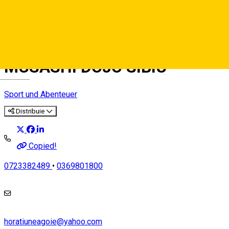
ASOCIATIA CLUB SPORTIV
MUSASHI DOJO SIBIU
Deutsch
Sport und Abenteuer
Distribuie
Copied!
0723382489
•
0369801800
horatiuneagoie@yahoo.com