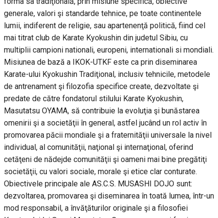
forma sa tradiţională, prin misiune specifică, obiective
generale, valori şi standarde tehnice, pe toate continentele
lumii, indiferent de religie, sau apartenenţă politică, fiind cel
mai titrat club de Karate Kyokushin din judetul Sibiu, cu
multiplii campioni nationali, europeni, internationali si mondiali.
Misiunea de bază a IKOK-UTKF este ca prin diseminarea
Karate-ului Kyokushin Tradiţional, inclusiv tehnicile, metodele
de antrenament şi filozofia specifice create, dezvoltate şi
predate de către fondatorul stilului Karate Kyokushin,
Masutatsu OYAMA, să contribuie la evoluţia şi bunăstarea
omenirii şi a societăţii în general, astfel jucând un rol activ în
promovarea păcii mondiale şi a fraternităţii universale la nivel
individual, al comunităţii, naţional şi internaţional, oferind
cetăţeni de nădejde comunităţii şi oameni mai bine pregătiţi
societăţii, cu valori sociale, morale şi etice clar conturate.
Obiectivele principale ale AS.C.S. MUSASHI DOJO sunt:
dezvoltarea, promovarea şi diseminarea în toată lumea, într-un
mod responsabil, a învăţăturilor originale şi a filosofiei