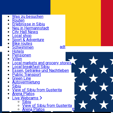
Entdecke
Was zu besuchen
Routen
Nützliche informationen
Erlebnisse in Sibiu
Podcast
Neu in Hermannstadt
Kultur
City Hall News
Aktivitäten & Abenteuer
Museen
Local shop
Kirchen
Sibiu Handwerker
Sport & Adventure
Parks, Zoo
Sibiul Verde
Bike routes
Unterkunft
Im Umkreis von Hermannstadt
Public services
Schwimmen
Română
Bildung
Reiten
Hotels
Wie komme ich nach Sibiu?
Fitnessstudio
Pensionen
Essen, Getränke & Nachtleben
Touristeninfo
Loc de joacă indoor
Villen
Reiseführer
Loc de joacă outdoor
Hostels
Local markets and grocery stores
Guided tours
Ski
Motels
Local breakfast Sibiu
Transport & Parken
Local publication
Eislaufen
Camping
Essen, Getränke und Nachtleben
Schönheitssalon
Yoga
Zimmer zu vermieten
Pizza
Public Transport
Wohnungen
Fast Food
Green Line
Live Webcams
Unterkunft außerhalb von Sibiu
Kaffeestube
Autovermietung
Konditorei
Fahrad verleih
Sibiu
Pub, Bar
Scooter rentals
View of Sibiu from Gusterita
Nachtclubs
Taxi
Arena Platoș
Bäckerei
Ride Sharing
Live Webcams
Home
Sport und Abenteuer
ASOCIATIA CLUB
Park-Tickets
Sibiu
Parkplätze
View of Sibiu from Gusterita
SPORTIV MUSASHI DOJO SIBIU
Ladestationen für Elektrofahrzeuge
Arena Platoș