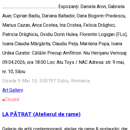
............................................................... Expozanți: Daniela Aron, Gabriela
Auer, Ciprian Badiu, Dariana Baltador, Oana Bogorin-Predescu,
Marius Cazan, Anca Costea, Ina Cristea, Felicia Drăghici,
Patricia Drăghiciu, Ovidiu Dorin Hulea, Florentin Logigan (FLo),
Ioana Claudia Mărgărita, Claudiu Peța, Marilena Popa, Ioana
Urdea Curator: Cătălin Precup Amfitrion: Niu Herișanu Vernisaj:
09.04.2026, ora 18:00 Loc: Atu Toys / NAC Adresa: str. 9 mai,
nr. 10, Sibiu
Strada 9 Mai 10, 550197 Sibiu, România
Art Gallery
Closed
LA PĂTRAT (Atelierul de rame)
Galerie de artă contemporană, atelier de rame & restaurări, dar