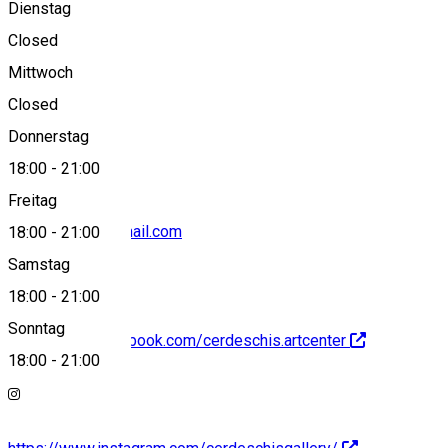
Dienstag
View on map
Closed
Mittwoch
Closed
0729360179
Donnerstag
18:00
-
21:00
Freitag
cer.deschis1@gmail.com
18:00
-
21:00
Samstag
18:00
-
21:00
Sonntag
https://www.facebook.com/cerdeschis.artcenter
18:00
-
21:00