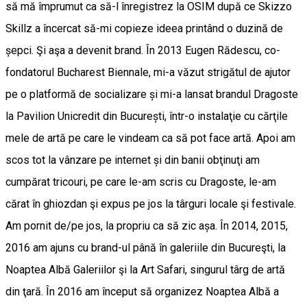
să mă împrumut ca să-l înregistrez la OSIM după ce Skizzo
Skillz a încercat să-mi copieze ideea printând o duzină de
șepci. Şi aşa a devenit brand. În 2013 Eugen Rădescu, co-
fondatorul Bucharest Biennale, mi-a văzut strigătul de ajutor
pe o platformă de socializare și mi-a lansat brandul Dragoste
la Pavilion Unicredit din București, într-o instalaţie cu cărţile
mele de artă pe care le vindeam ca să pot face artă. Apoi am
scos tot la vânzare pe internet și din banii obţinuţi am
cumpărat tricouri, pe care le-am scris cu Dragoste, le-am
cărat în ghiozdan şi expus pe jos la târguri locale şi festivale.
Am pornit de/pe jos, la propriu ca să zic așa. În 2014, 2015,
2016 am ajuns cu brand-ul până în galeriile din Bucureşti, la
Noaptea Albă Galeriilor şi la Art Safari, singurul târg de artă
din ţară. În 2016 am început să organizez Noaptea Albă a