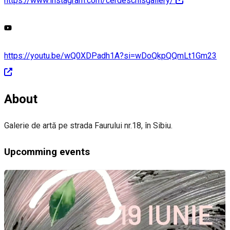
https://www.instagram.com/cerdeschisgallery/
https://youtu.be/wQ0XDPadh1A?si=wDoQkpQQmLt1Gm23
About
Galerie de artă pe strada Faurului nr.18, în Sibiu.
Upcomming events