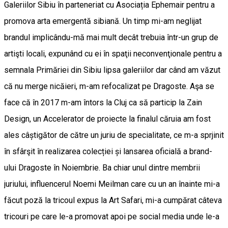
Galeriilor Sibiu în parteneriat cu Asociația Ephemair pentru a
promova arta emergentă sibiană. Un timp mi-am neglijat
brandul implicându-mă mai mult decât trebuia într-un grup de
artişti locali, expunând cu ei în spaţii neconvenţionale pentru a
semnala Primăriei din Sibiu lipsa galeriilor dar când am văzut
că nu merge nicăieri, m-am refocalizat pe Dragoste. Aşa se
face că în 2017 m-am întors la Cluj ca să particip la Zain
Design, un Accelerator de proiecte la finalul căruia am fost
ales câștigător de către un juriu de specialitate, ce m-a sprjinit
în sfârşit în realizarea colecției și lansarea oficială a brand-
ului Dragoste în Noiembrie. Ba chiar unul dintre membrii
juriului, influencerul Noemi Meilman care cu un an înainte mi-a
făcut poză la tricoul expus la Art Safari, mi-a cumpărat câteva
tricouri pe care le-a promovat apoi pe social media unde le-a