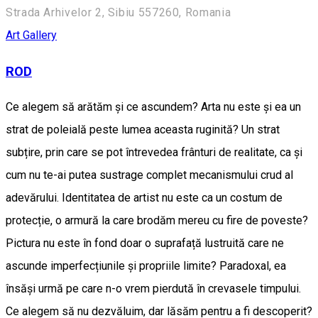
Strada Arhivelor 2, Sibiu 557260, Romania
Art Gallery
ROD
Ce alegem să arătăm și ce ascundem? Arta nu este și ea un
strat de poleială peste lumea aceasta ruginită? Un strat
subțire, prin care se pot întrevedea frânturi de realitate, ca și
cum nu te-ai putea sustrage complet mecanismului crud al
adevărului. Identitatea de artist nu este ca un costum de
protecție, o armură la care brodăm mereu cu fire de poveste?
Pictura nu este în fond doar o suprafață lustruită care ne
ascunde imperfecțiunile și propriile limite? Paradoxal, ea
însăși urmă pe care n-o vrem pierdută în crevasele timpului.
Ce alegem să nu dezvăluim, dar lăsăm pentru a fi descoperit?