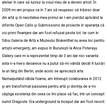
atelier în care să lucrez la visul meu de a deveni artist. În
2009 mi-am propus ca în 7 ani să reuşeasc să trăiesc doar
din artă şi în naivitatea mea primul an l-am pierdut aplicând la
diferite Open Calls şi Submissions de proiecte în speranța că
voi primi finanţare dar am fost refuzat peste tot. Iar cum în
Sibiu Galeria de Artă a Muzeului Brukenthal nu avea loc pentru
artiștii emergenți, am expus în București la Anca Poterașu
Glalery care m-a reprezentat timp de 3 ani dar nici varianta
asta n-a mers deoarece nu a putut să-mi vândă decât 4 lucrări
la un târg din Berlin, unde acolo se apreciază arta.
Nemaiputând răbda foame, am întrerupt colaborarea în 2012
şi am transformat pasiunea pentru artă și dorinţa de a-mi
câştiga existenţa din ceea ce îmi place să fac, într-un concept
numit Dragoste. Era underground la început dar am fost nevoit