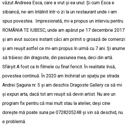
văzut Andreea Esca, care a vrut și ea unul. Și cum Esca e
sibiancă, ne-am întâlnit într-o zi la un restaurant unde i-am
spus povestea. Impresionată, mi-a propus un interviu pentru
ROMÂNIA TE IUBESC, unde am apărut pe 17 decembrie 2017
și am avut succes instant căci am primit o groază de comenzi
și am reușit astfel ce mi-am propus în urmă cu 7 ani. Și anume
să trăiesc din dragoste, din pasiunea mea, deci din artă.
Sfârșit A fost ca în filmele cu final fericit. În realitate însă,
povestea continuă. În 2020 am închiriat un spațiu pe strada
Andrei Șaguna nr. 5 și am deschis Dragoste Gallery ca să-mi
și expun arta, dacă tot am reușit să devin artist. Nu are un
program fix pentru că mai mult stau la atelier, deși cine
dorește mă poate suna pe 0728205248 și vin să deschid, nu
e problemă.