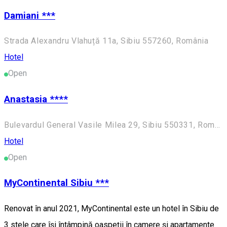
Damiani ***
Strada Alexandru Vlahuță 11a, Sibiu 557260, România
Hotel
Open
Anastasia ****
Bulevardul General Vasile Milea 29, Sibiu 550331, România
Hotel
Open
MyContinental Sibiu ***
Renovat în anul 2021, MyContinental este un hotel în Sibiu de
3 stele care își întâmpină oaspeții în camere și apartamente