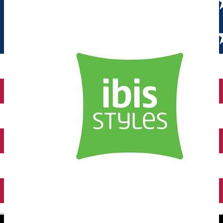
English