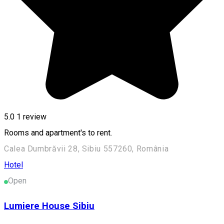
5.0
1 review
Rooms and apartment's to rent.
Calea Dumbrăvii 28, Sibiu 557260, România
Hotel
Open
Lumiere House Sibiu