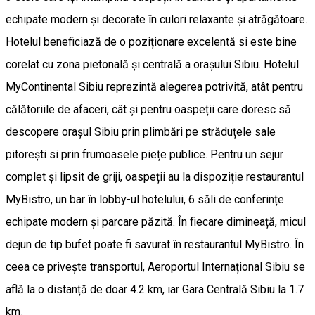
echipate modern și decorate în culori relaxante și atrăgătoare.
Hotelul beneficiază de o poziționare excelentă si este bine
corelat cu zona pietonală și centrală a orașului Sibiu. Hotelul
MyContinental Sibiu reprezintă alegerea potrivită, atât pentru
călătoriile de afaceri, cât și pentru oaspeții care doresc să
descopere orașul Sibiu prin plimbări pe străduțele sale
pitorești si prin frumoasele piețe publice. Pentru un sejur
complet și lipsit de griji, oaspeții au la dispoziție restaurantul
MyBistro, un bar în lobby-ul hotelului, 6 săli de conferințe
echipate modern și parcare păzită. În fiecare dimineață, micul
dejun de tip bufet poate fi savurat în restaurantul MyBistro. În
ceea ce privește transportul, Aeroportul Internațional Sibiu se
află la o distanță de doar 4.2 km, iar Gara Centrală Sibiu la 1.7
km.