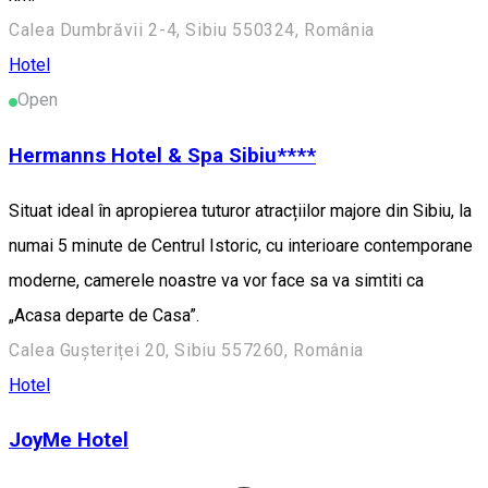
Calea Dumbrăvii 2-4, Sibiu 550324, România
Hotel
Open
Hermanns Hotel & Spa Sibiu****
Situat ideal în apropierea tuturor atracțiilor majore din Sibiu, la
numai 5 minute de Centrul Istoric, cu interioare contemporane
moderne, camerele noastre va vor face sa va simtiti ca
„Acasa departe de Casa”.
Calea Gușteriței 20, Sibiu 557260, România
Hotel
JoyMe Hotel