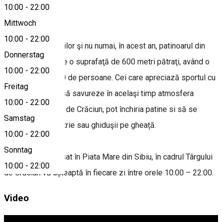
10:00
-
22:00
About
Mittwoch
10:00
-
22:00
Spre bucuria copiilor şi nu numai, în acest an, patinoarul din
Donnerstag
centrul Sibiului are o suprafaţă de 600 metri pătraţi, având o
10:00
-
22:00
capacitate de 300 de persoane. Cei care apreciază sportul cu
Freitag
patine şi doresc să savureze în acelaşi timp atmosfera
10:00
-
22:00
magică a Târgului de Crăciun, pot închiria patine si să se
Samstag
întreacă in măiestrie sau ghiduşii pe gheață.
10:00
-
22:00
Sonntag
Patinoarul amplasat în Piata Mare din Sibiu, în cadrul Târgului
10:00
-
22:00
de Crăciun vă așteaptă în fiecare zi între orele 10:00 – 22:00.
Video