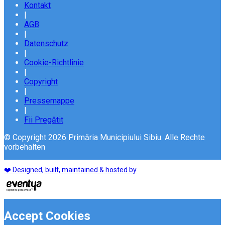
Kontakt
|
AGB
|
Datenschutz
|
Cookie-Richtlinie
|
Copyright
|
Pressemappe
|
Fii Pregătit
© Copyright 2026 Primăria Municipiului Sibiu. Alle Rechte
vorbehalten
❤️ Designed, built, maintained & hosted by
Accept Cookies