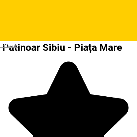
Patinoar Sibiu - Piața Mare
Deutsch