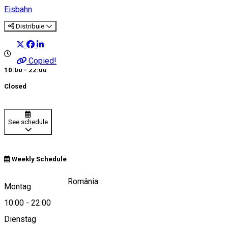
Eisbahn
Distribuie
Copied!
10:00 - 22:00
Closed
See schedule
Weekly Schedule
Piața Mare, Sibiu, România
Montag
10:00
-
22:00
Dienstag
View on map