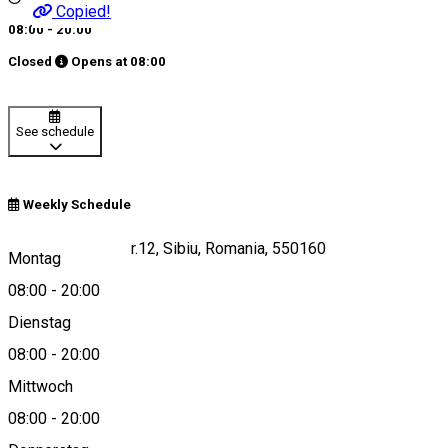
Copied!
08:00 - 20:00
Closed
Opens at
08:00
See schedule
Weekly Schedule
Str.Papiu Ilarian, nr.12, Sibiu, Romania, 550160
Montag
08:00
-
20:00
Dienstag
View on map
08:00
-
20:00
Mittwoch
08:00
-
20:00
0269708002