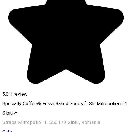
5.0
1 review
Specialty Coffee☕ Fresh Baked Goods🥐 Str. Mitropoliei nr.1
Sibiu📍
Strada Mitropoliei 1, 550179 Sibiu, Romania
Cafe