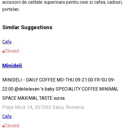
accesorii de calitate superioara pentru ceai si cafea, cadouri,
portelan.
Similar Suggestions
Cafe
Closed
Minideli
MINIDELI - DAILY COFFEE MO-THU 09-21:00 FR-SU 09-
22:00 @delieleven 's baby SPECIALITY COFFEE MINIMAL
SPACE MAXIMAL TASTE sursa
Piața Mică 14, 557260 Sibiu, Romania
Cafe
Closed