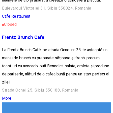
nuanțele de alb și albastru creează o atmosferă plăcută.
Bulevardul Victoriei 31, Sibiu 550024, Romania
Cafe
Restaurant
Closed
Frentz Brunch Cafe
La Frentz Brunch Café, pe strada Ocnei nr. 25, te așteaptă un
meniu de brunch cu preparate sățioase și fresh, precum
toast-uri cu avocado, ouă Benedict, salate, omlete și produse
de patiserie, alături de o cafea bună pentru un start perfect al
zilei.
Strada Ocnei 25, Sibiu 550188, Romania
More