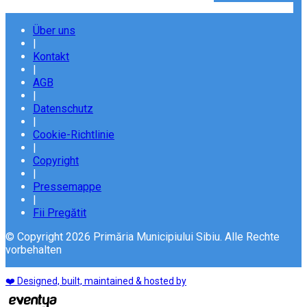
Über uns
|
Kontakt
|
AGB
|
Datenschutz
|
Cookie-Richtlinie
|
Copyright
|
Pressemappe
|
Fii Pregătit
© Copyright 2026 Primăria Municipiului Sibiu. Alle Rechte
vorbehalten
❤️ Designed, built, maintained & hosted by