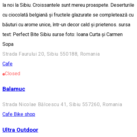
la noi la Sibiu. Croissantele sunt mereu proaspete. Deserturile
cu ciocolată belgiană și fructele glazurate se completează cu
băuturi cu arome unice, într-un decor cald și prietenos. sursa
text: Perfect Bite Sibiu surse foto: Ioana Curta și Carmen
Sopa
Strada Faurului 20, Sibiu 550188, Romania
Cafe
Closed
Balamuc
Strada Nicolae Bălcescu 41, Sibiu 557260, Romania
Cafe
Bike shop
Ultra Outdoor