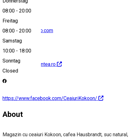
Donnerstag
08:00
-
20:00
Freitag
kokoontea@yahoo.com
08:00
-
20:00
Samstag
10:00
-
18:00
Sonntag
http://www.kokoontea.ro
Closed
https://www.facebook.com/CeaiuriKokoon/
About
Magazin cu ceaiuri Kokoon, cafea Hausbrandt, suc natural,