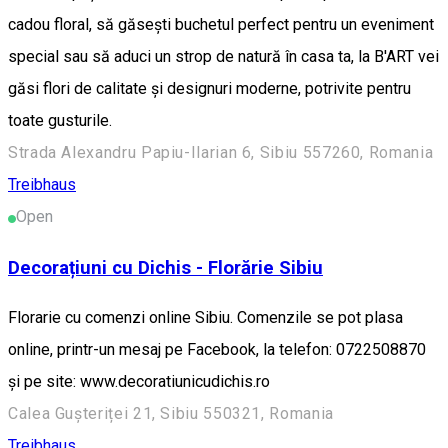
cadou floral, să găsești buchetul perfect pentru un eveniment
special sau să aduci un strop de natură în casa ta, la B'ART vei
găsi flori de calitate și designuri moderne, potrivite pentru
toate gusturile.
Strada Alexandru Papiu-Ilarian 6, Sibiu 557260, Romania
Treibhaus
Open
Decorațiuni cu Dichis - Florărie Sibiu
Florarie cu comenzi online Sibiu. Comenzile se pot plasa
online, printr-un mesaj pe Facebook, la telefon: 0722508870
și pe site: www.decoratiunicudichis.ro
Calea Gușteriței 21, Sibiu 550321, Romania
Treibhaus