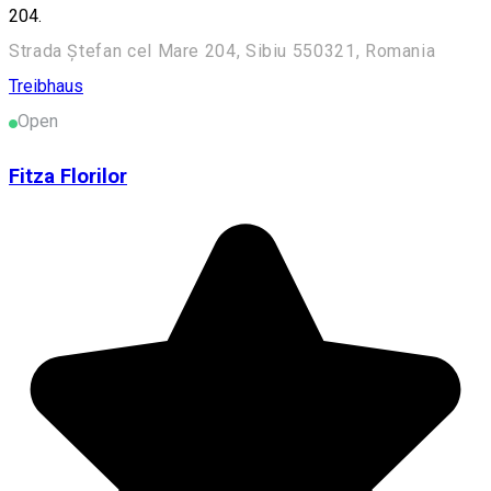
204.
Strada Ștefan cel Mare 204, Sibiu 550321, Romania
Treibhaus
Open
Fitza Florilor