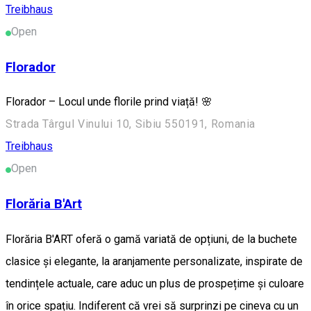
Treibhaus
Open
Florador
Florador – Locul unde florile prind viață! 🌸
Strada Târgul Vinului 10, Sibiu 550191, Romania
Treibhaus
Open
Florăria B'Art
Florăria B'ART oferă o gamă variată de opțiuni, de la buchete
clasice și elegante, la aranjamente personalizate, inspirate de
tendințele actuale, care aduc un plus de prospețime și culoare
în orice spațiu. Indiferent că vrei să surprinzi pe cineva cu un