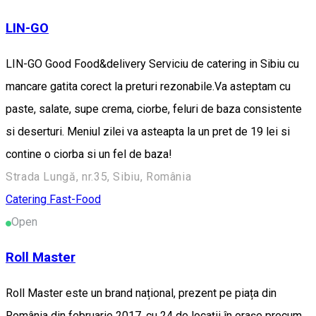
LIN-GO
LIN-GO Good Food&delivery Serviciu de catering in Sibiu cu
mancare gatita corect la preturi rezonabile.Va asteptam cu
paste, salate, supe crema, ciorbe, feluri de baza consistente
si deserturi. Meniul zilei va asteapta la un pret de 19 lei si
contine o ciorba si un fel de baza!
Strada Lungă, nr.35, Sibiu, România
Catering
Fast-Food
Open
Roll Master
Roll Master este un brand național, prezent pe piața din
România din februarie 2017, cu 24 de locații în orașe precum