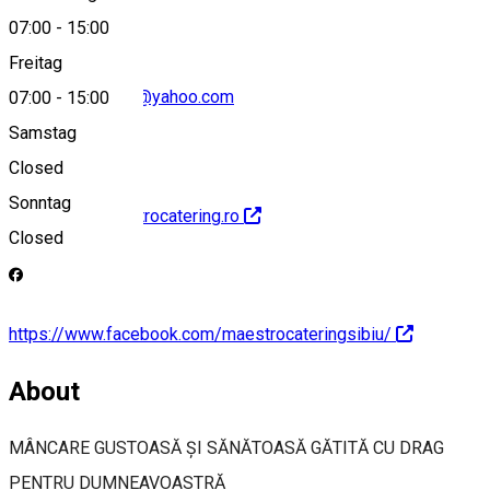
07:00
-
15:00
Freitag
maestro.catering@yahoo.com
07:00
-
15:00
Samstag
Closed
Sonntag
http://www.maestrocatering.ro
Closed
https://www.facebook.com/maestrocateringsibiu/
About
MÂNCARE GUSTOASĂ ȘI SĂNĂTOASĂ GĂTITĂ CU DRAG
PENTRU DUMNEAVOASTRĂ