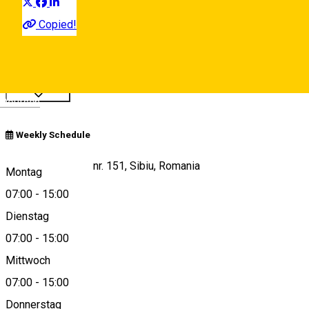
Copied!
Closed
See schedule
Deutsch
Weekly Schedule
Calea Turnisorului nr. 151, Sibiu, Romania
Montag
07:00
-
15:00
Dienstag
View on map
07:00
-
15:00
Mittwoch
07:00
-
15:00
+40738092515
Donnerstag