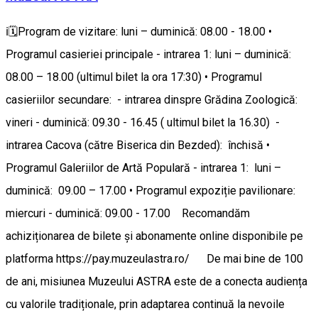
ℹ️🗓️Program de vizitare: luni – duminică: 08.00 - 18.00 •
Programul casieriei principale - intrarea 1: luni – duminică:
08.00 – 18.00 (ultimul bilet la ora 17:30) • Programul
casieriilor secundare: - intrarea dinspre Grădina Zoologică:
vineri - duminică: 09.30 - 16.45 ( ultimul bilet la 16.30) -
intrarea Cacova (către Biserica din Bezded): închisă •
Programul Galeriilor de Artă Populară - intrarea 1: luni –
duminică: 09.00 – 17.00 • Programul expoziție pavilionare:
miercuri - duminică: 09.00 - 17.00 Recomandăm
achiziționarea de bilete și abonamente online disponibile pe
platforma https://pay.muzeulastra.ro/ De mai bine de 100
de ani, misiunea Muzeului ASTRA este de a conecta audiența
cu valorile tradiționale, prin adaptarea continuă la nevoile