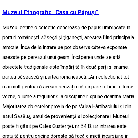
Muzeul Etnografic „Casa cu Păpuși”
Muzeul deține o colecție generoasă de păpuși îmbrăcate în
porturi românești, săsești și țigănești, acestea fiind principala
atracție. Încă de la intrare se pot observa câteva exponate
așezate pe pervazul unui geam. Încăperea unde se află
obiectele tradiționale este împărțită în două parți și anume,
partea săsească și partea românească. „Am colecționat tot
mai mult pentru că aveam senzația că dispare o lume, o lume
veche, o lume a regulilor și a disciplinei” spune doamna Maria.
Majoritatea obiectelor provin de pe Valea Hârtibaciului și din
satul Săsăuș, satul de proveniență al colecționarei. Muzeul
poate fi găsit pe Calea Gușteriței, nr. 54 B, iar intrarea este
gratuită pentru oricine dorește să facă o mică incursiune în