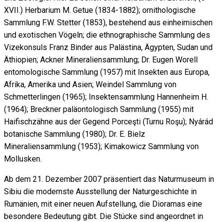
XVII.) Herbarium M. Getue (1834-1882); ornithologische
Sammlung F.W. Stetter (1853), bestehend aus einheimischen
und exotischen Vögeln; die ethnographische Sammlung des
Vizekonsuls Franz Binder aus Palästina, Ägypten, Sudan und
Äthiopien; Ackner Mineraliensammlung; Dr. Eugen Worell
entomologische Sammlung (1957) mit Insekten aus Europa,
Afrika, Amerika und Asien; Weindel Sammlung von
Schmetterlingen (1965); Insektensammlung Hannenheim H.
(1964); Breckner paläontologisch Sammlung (1955) mit
Haifischzähne aus der Gegend Porceşti (Turnu Roşu); Nyárád
botanische Sammlung (1980); Dr. E. Bielz
Mineraliensammlung (1953); Kimakowicz Sammlung von
Mollusken.
Ab dem 21. Dezember 2007 präsentiert das Naturmuseum in
Sibiu die modernste Ausstellung der Naturgeschichte in
Rumänien, mit einer neuen Aufstellung, die Dioramas eine
besondere Bedeutung gibt. Die Stücke sind angeordnet in