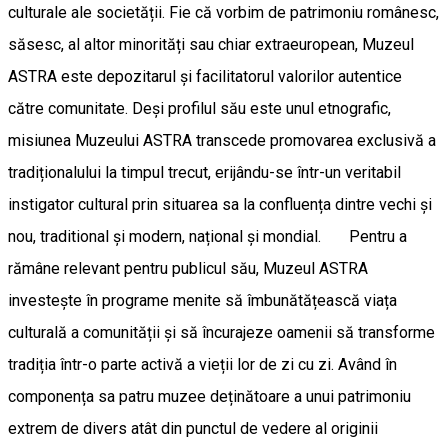
culturale ale societății. Fie că vorbim de patrimoniu românesc,
săsesc, al altor minorități sau chiar extraeuropean, Muzeul
ASTRA este depozitarul și facilitatorul valorilor autentice
către comunitate. Deși profilul său este unul etnografic,
misiunea Muzeului ASTRA transcede promovarea exclusivă a
tradiționalului la timpul trecut, erijându-se într-un veritabil
instigator cultural prin situarea sa la confluența dintre vechi și
nou, traditional și modern, național și mondial. Pentru a
rămâne relevant pentru publicul său, Muzeul ASTRA
investește în programe menite să îmbunătățească viața
culturală a comunității și să încurajeze oamenii să transforme
tradiția într-o parte activă a vieții lor de zi cu zi. Având în
componența sa patru muzee deținătoare a unui patrimoniu
extrem de divers atât din punctul de vedere al originii