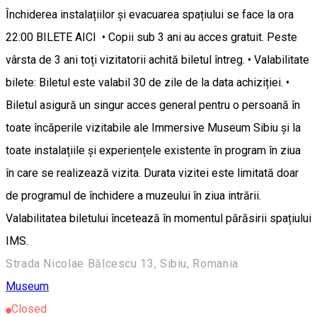
Închiderea instalațiilor și evacuarea spațiului se face la ora
22:00 BILETE AICI • Copii sub 3 ani au acces gratuit. Peste
vârsta de 3 ani toți vizitatorii achită biletul întreg. • Valabilitate
bilete: Biletul este valabil 30 de zile de la data achiziției. •
Biletul asigură un singur acces general pentru o persoană în
toate încăperile vizitabile ale Immersive Museum Sibiu și la
toate instalațiile și experiențele existente în program în ziua
în care se realizează vizita. Durata vizitei este limitată doar
de programul de închidere a muzeului în ziua intrării.
Valabilitatea biletului încetează în momentul părăsirii spațiului
IMS.
Strada Nicolae Bălcescu 13, Sibiu, Romania
Museum
Closed