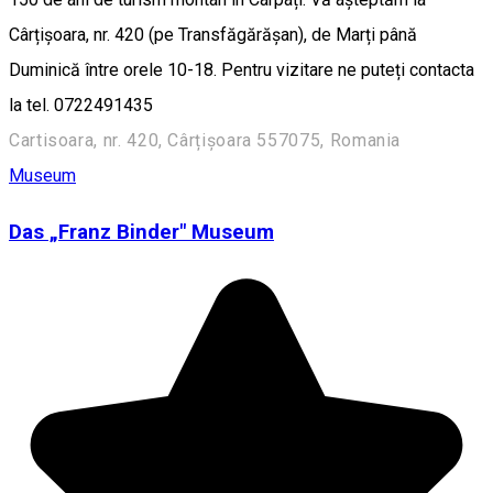
Cârțișoara, nr. 420 (pe Transfăgărășan), de Marți până
Duminică între orele 10-18. Pentru vizitare ne puteți contacta
la tel. 0722491435
Cartisoara, nr. 420, Cârțișoara 557075, Romania
Museum
Das „Franz Binder" Museum