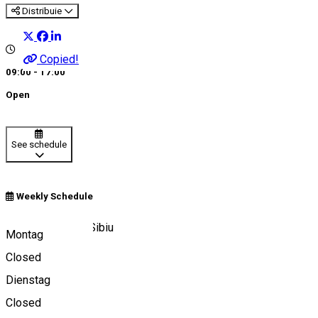
Distribuie
Copied!
09:00 - 17:00
Open
See schedule
Weekly Schedule
Str. Cetăţii, Nr. 1, Sibiu
Montag
Closed
Dienstag
View on map
Closed