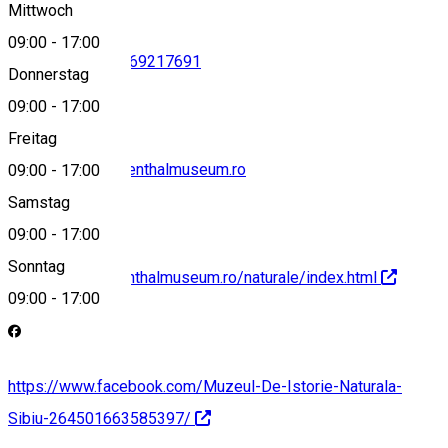
Mittwoch
09:00
-
17:00
0269436545
•
0269217691
Donnerstag
09:00
-
17:00
Freitag
secretariat@brukenthalmuseum.ro
09:00
-
17:00
Samstag
09:00
-
17:00
Sonntag
http://www.brukenthalmuseum.ro/naturale/index.html
09:00
-
17:00
https://www.facebook.com/Muzeul-De-Istorie-Naturala-
Sibiu-264501663585397/