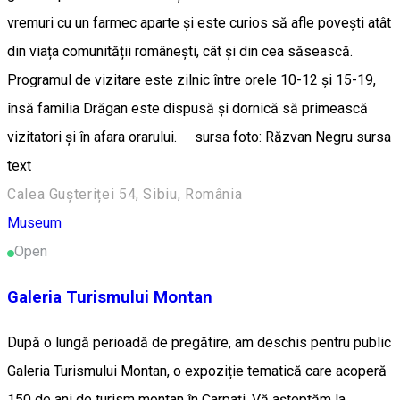
vremuri cu un farmec aparte și este curios să afle povești atât
din viața comunității românești, cât și din cea săsească.
Programul de vizitare este zilnic între orele 10-12 și 15-19,
însă familia Drăgan este dispusă și dornică să primească
vizitatori și în afara orarului. sursa foto: Răzvan Negru sursa
text
Calea Gușteriței 54, Sibiu, România
Museum
Open
Galeria Turismului Montan
După o lungă perioadă de pregătire, am deschis pentru public
Galeria Turismului Montan, o expoziție tematică care acoperă
150 de ani de turism montan în Carpați. Vă așteptăm la