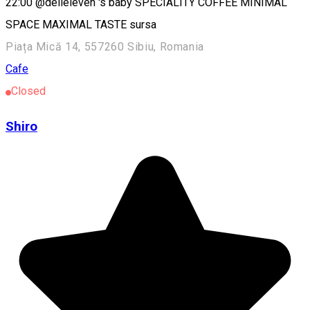
22:00 @delieleven 's baby SPECIALITY COFFEE MINIMAL
SPACE MAXIMAL TASTE sursa
Piața Mică 14, 557260 Sibiu, Romania
Cafe
Closed
Shiro