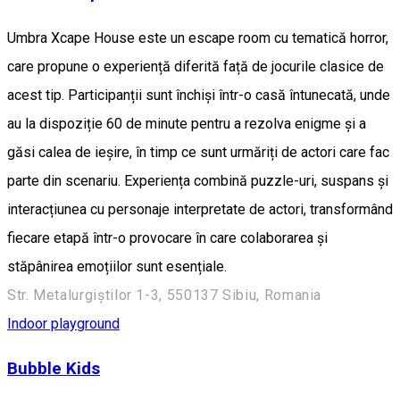
Umbra Xcape House este un escape room cu tematică horror,
care propune o experiență diferită față de jocurile clasice de
acest tip. Participanții sunt închiși într-o casă întunecată, unde
au la dispoziție 60 de minute pentru a rezolva enigme și a
găsi calea de ieșire, în timp ce sunt urmăriți de actori care fac
parte din scenariu. Experiența combină puzzle-uri, suspans și
interacțiunea cu personaje interpretate de actori, transformând
fiecare etapă într-o provocare în care colaborarea și
stăpânirea emoțiilor sunt esențiale.
Str. Metalurgiștilor 1-3, 550137 Sibiu, Romania
Indoor playground
Bubble Kids