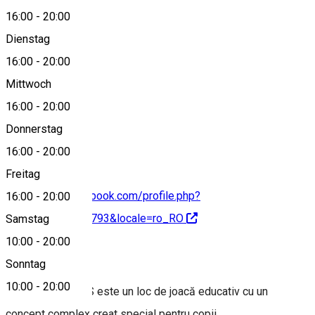
16:00
-
20:00
Dienstag
View on map
16:00
-
20:00
Mittwoch
16:00
-
20:00
0722112721
Donnerstag
16:00
-
20:00
Freitag
https://www.facebook.com/profile.php?
16:00
-
20:00
id=61554870501793&locale=ro_RO
Samstag
10:00
-
20:00
About
Sonntag
10:00
-
20:00
OPPER FOR KIDS este un loc de joacă educativ cu un
concept complex creat special pentru copii.