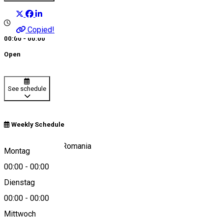
Copied!
00:00 - 00:00
Open
See schedule
Weekly Schedule
Păltiniș 550001, Romania
Montag
00:00
-
00:00
Dienstag
View on map
00:00
-
00:00
Mittwoch