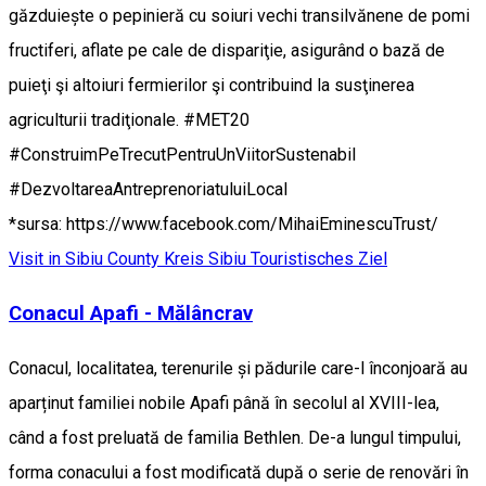
găzduiește o pepinieră cu soiuri vechi transilvănene de pomi
fructiferi, aflate pe cale de dispariţie, asigurând o bază de
puieţi şi altoiuri fermierilor şi contribuind la susţinerea
agriculturii tradiţionale. #MET20
#ConstruimPeTrecutPentruUnViitorSustenabil
#DezvoltareaAntreprenoriatuluiLocal
*sursa: https://www.facebook.com/MihaiEminescuTrust/
Visit in Sibiu County
Kreis Sibiu
Touristisches Ziel
Conacul Apafi - Mălâncrav
Conacul, localitatea, terenurile și pădurile care-l înconjoară au
aparținut familiei nobile Apafi până în secolul al XVIII-lea,
când a fost preluată de familia Bethlen. De-a lungul timpului,
forma conacului a fost modificată după o serie de renovări în