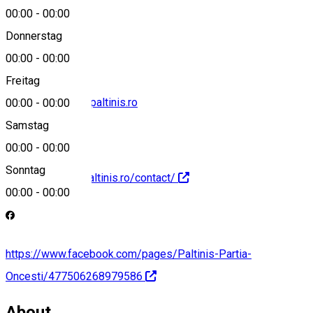
00:00
-
00:00
0269574067
Donnerstag
00:00
-
00:00
Freitag
office@telescaunpaltinis.ro
00:00
-
00:00
Samstag
00:00
-
00:00
Sonntag
http://telescaunpaltinis.ro/contact/
00:00
-
00:00
https://www.facebook.com/pages/Paltinis-Partia-
Oncesti/477506268979586
About