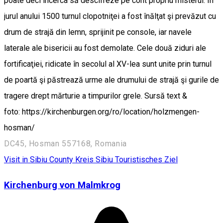
poate deci încerca să descifreze pe cont propriu misterul. În
jurul anului 1500 turnul clopotniţei a fost înălţat şi prevăzut cu
drum de strajă din lemn, sprijinit pe console, iar navele
laterale ale bisericii au fost demolate. Cele două ziduri ale
fortificaţiei, ridicate în secolul al XV-lea sunt unite prin turnul
de poartă şi păstrează urme ale drumului de strajă şi gurile de
tragere drept mărturie a timpurilor grele. Sursă text &
foto: https://kirchenburgen.org/ro/location/holzmengen-
hosman/
DC45, Hosman 557168, Romania
Visit in Sibiu County
Kreis Sibiu
Touristisches Ziel
Kirchenburg von Malmkrog