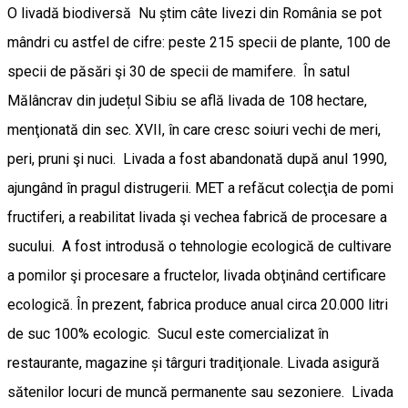
O livadă biodiversă Nu știm câte livezi din România se pot
mândri cu astfel de cifre: peste 215 specii de plante, 100 de
specii de păsări şi 30 de specii de mamifere. În satul
Mălâncrav din județul Sibiu se află livada de 108 hectare,
menţionată din sec. XVII, în care cresc soiuri vechi de meri,
peri, pruni şi nuci. Livada a fost abandonată după anul 1990,
ajungând în pragul distrugerii. MET a refăcut colecţia de pomi
fructiferi, a reabilitat livada şi vechea fabrică de procesare a
sucului. A fost introdusă o tehnologie ecologică de cultivare
a pomilor şi procesare a fructelor, livada obţinând certificare
ecologică. În prezent, fabrica produce anual circa 20.000 litri
de suc 100% ecologic. Sucul este comercializat în
restaurante, magazine și târguri tradiţionale. Livada asigură
sătenilor locuri de muncă permanente sau sezoniere. Livada