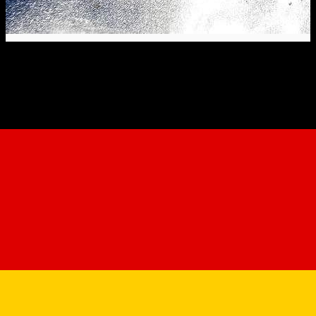
Păltiniș