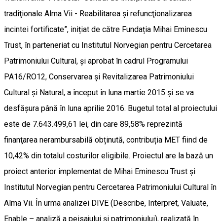
tradiţionale Alma Vii - Reabilitarea și refuncţionalizarea
incintei fortificate”, inițiat de către Fundația Mihai Eminescu
Trust, în parteneriat cu Institutul Norvegian pentru Cercetarea
Patrimoniului Cultural, și aprobat în cadrul Programului
PA16/RO12, Conservarea și Revitalizarea Patrimoniului
Cultural și Natural, a început în luna martie 2015 și se va
desfășura până în luna aprilie 2016. Bugetul total al proiectului
este de 7.643.499,61 lei, din care 89,58% reprezintă
finanţarea nerambursabilă obținută, contribuția MET fiind de
10,42% din totalul costurilor eligibile. Proiectul are la bază un
proiect anterior implementat de Mihai Eminescu Trust și
Institutul Norvegian pentru Cercetarea Patrimoniului Cultural în
Alma Vii. În urma analizei DIVE (Describe, Interpret, Valuate,
Enable – analiză a peisajului și patrimoniului), realizată în