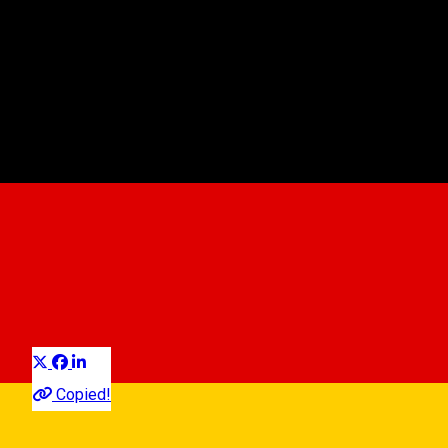
Parcare - L. Rebreanu
Parkplatz
Distribuie
Copied!
Strada Liviu Rebreanu,