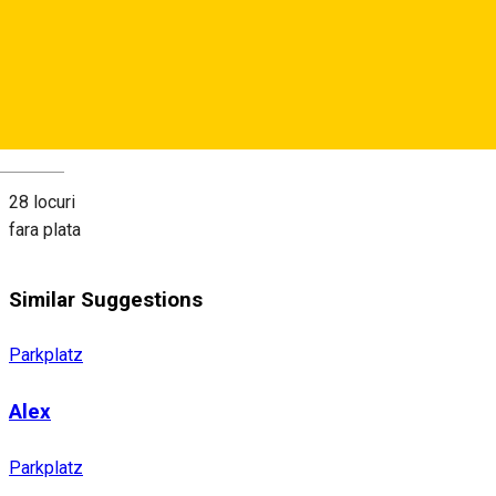
View on map
About
Deutsch
28 locuri
fara plata
Similar Suggestions
Parkplatz
Alex
Parkplatz