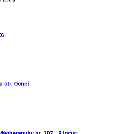
rc
u str. Ocnei
 Măgheranului nr. 107 - 9 locuri