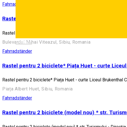
Fahrradständer
Rastel pentru 6 biciclete * Bd. Mihai Viteazu - loc 
Rastel pentru 6 biciclete * Bd. Mihai Viteazu - loc de joacă
Bulevardul Mihai Viteazul, Sibiu, Romania
Deutsch
Fahrradständer
Rastel pentru 2 biciclete* Piața Huet - curte Liceu
Rastel pentru 2 biciclete* Piața Huet - curte Liceul Brukenthal C
Piața Albert Huet, Sibiu, Romania
Fahrradständer
Rastel pentru 2 biciclete (model nou) * str. Turismu
Rastel pentru 2 biciclete (model nou) * str. Turismului - Direcția