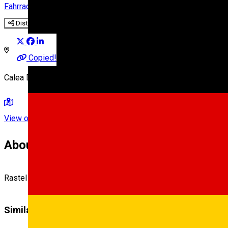
Fahrradständer
Distribuie
Copied!
Calea Dumbrăvii 17, zona CEC
View on map
About
Rastel 2 biciclete * Calea Dumbrăvii – Zona CEC
Similar Suggestions