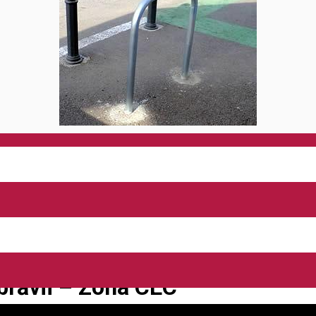
mbrăvii – Zona CEC