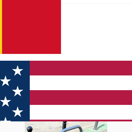
ăvii – Zona CEC