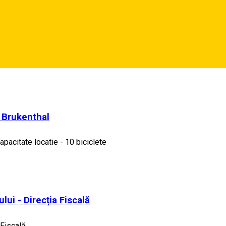
de joacă
l Brukenthal
apacitate locatie - 10 biciclete
lui - Direcția Fiscală
 Fiscală