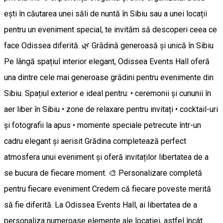
ești în căutarea unei săli de nuntă în Sibiu sau a unei locații
pentru un eveniment special, te invităm să descoperi ceea ce
face Odissea diferită. 🌿 Grădină generoasă și unică în Sibiu
Pe lângă spațiul interior elegant, Odissea Events Hall oferă
una dintre cele mai generoase grădini pentru evenimente din
Sibiu. Spațiul exterior e ideal pentru: • ceremonii și cununii în
aer liber în Sibiu • zone de relaxare pentru invitați • cocktail-uri
și fotografii la apus • momente speciale petrecute într-un
cadru elegant și aerisit Grădina completează perfect
atmosfera unui eveniment și oferă invitaților libertatea de a
se bucura de fiecare moment. 🎨 Personalizare completă
pentru fiecare eveniment Credem că fiecare poveste merită
să fie diferită. La Odissea Events Hall, ai libertatea de a
personaliza numeroase elemente ale locației, astfel încât