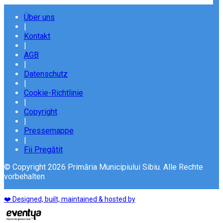
Über uns
|
Kontakt
|
AGB
|
Datenschutz
|
Cookie-Richtlinie
|
Copyright
|
Pressemappe
|
Fii Pregătit
© Copyright 2026 Primăria Municipiului Sibiu. Alle Rechte
vorbehalten
❤️ Designed, built, maintained & hosted by