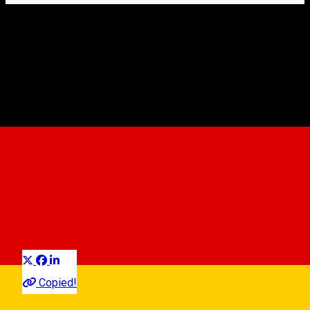
Sala Transilvania Sibiu
Veranstaltungshalle
Distribuie
Copied!
Str. Octavian Goga nr. 1, Sibiu, Romania, 550370