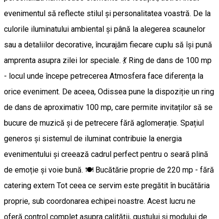
evenimentul să reflecte stilul și personalitatea voastră. De la
culorile iluminatului ambiental și până la alegerea scaunelor
sau a detaliilor decorative, încurajăm fiecare cuplu să își pună
amprenta asupra zilei lor speciale. 💃 Ring de dans de 100 mp
- locul unde începe petrecerea Atmosfera face diferența la
orice eveniment. De aceea, Odissea pune la dispoziție un ring
de dans de aproximativ 100 mp, care permite invitaților să se
bucure de muzică și de petrecere fără aglomerație. Spațiul
generos și sistemul de iluminat contribuie la energia
evenimentului și creează cadrul perfect pentru o seară plină
de emoție și voie bună. 🍽️ Bucătărie proprie de 220 mp - fără
catering extern Tot ceea ce servim este pregătit în bucătăria
proprie, sub coordonarea echipei noastre. Acest lucru ne
oferă control complet asupra calității, gustului și modului de