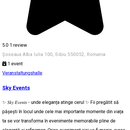
5.0
1 review
Șoseaua Alba Iulia 100, Sibiu 550052, Romania
1
event
Veranstaltungshalle
Sky Events
✨ 𝑆𝑘𝑦 𝐸𝑣𝑒𝑛𝑡𝑠 - unde eleganța atinge cerul ✨ Fii pregătit să
pășești în locul unde cele mai importante momente din viața
ta se vor transforma în evenimente memorabile pline de