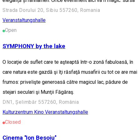
eleganță și rafinamen. Orice eveniment aici va fi magic. sursa
Strada Dorului 20, Sibiu 557260, Romania
Veranstaltungshalle
Open
SYMPHONY by the lake
O locaţie de suflet care te aşteaptă într-o zonă fabuloasă, în
care natura este gazdă şi îţi răsfaţă musafirii cu tot ce are mai
frumos: privelişte generoasă către magicul lac, pădure de
stejari seculari şi Munţii Făgăraş.
DN1, Șelimbăr 557260, România
Kulturzentrum
Kino
Veranstaltungshalle
Closed
Cinema ''Ion Besoiu''