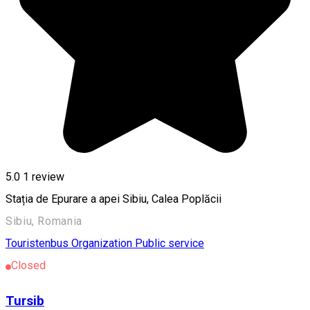
5.0
1 review
Stația de Epurare a apei Sibiu, Calea Poplăcii
Sibiu, Romania
Touristenbus
Organization
Public service
Closed
Tursib