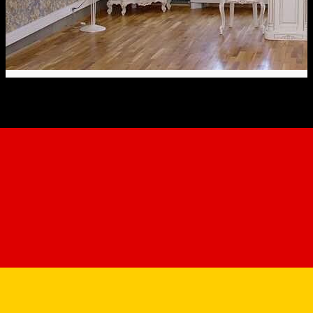
Serviciul Stare Civilă -
Căsătorii
Public service
Distribuie