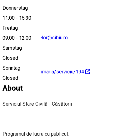
0269208841
Donnerstag
11:00
-
15:30
Freitag
evidentapersoanelor@sibiu.ro
09:00
-
12:00
Samstag
Closed
Sonntag
https://sibiu.ro/primaria/serviciu/194
Closed
About
Serviciul Stare Civilă - Căsătorii
Programul de lucru cu publicul: