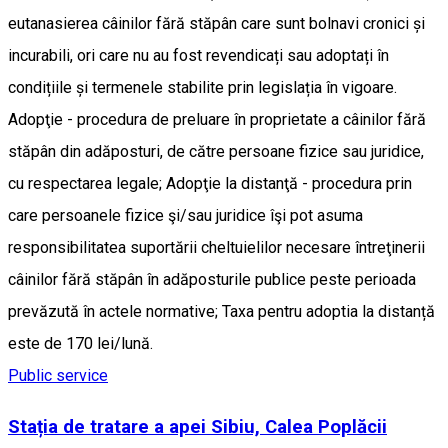
eutanasierea câinilor fără stăpân care sunt bolnavi cronici și
incurabili, ori care nu au fost revendicați sau adoptați în
condițiile și termenele stabilite prin legislația în vigoare.
Adopţie - procedura de preluare în proprietate a câinilor fără
stăpân din adăposturi, de către persoane fizice sau juridice,
cu respectarea legale; Adopţie la distanţă - procedura prin
care persoanele fizice şi/sau juridice îşi pot asuma
responsibilitatea suportării cheltuielilor necesare întreţinerii
câinilor fără stăpân în adăposturile publice peste perioada
prevăzută în actele normative; Taxa pentru adoptia la distanță
este de 170 lei/lună.
Public service
Stația de tratare a apei Sibiu, Calea Poplăcii