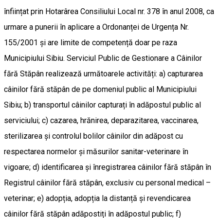
înființat prin Hotarârea Consiliului Local nr. 378 în anul 2008, ca
urmare a punerii în aplicare a Ordonanței de Urgența Nr.
155/2001 și are limite de competență doar pe raza
Municipiului Sibiu. Serviciul Public de Gestionare a Câinilor
fără Stăpân realizează următoarele activități: a) capturarea
câinilor fără stăpân de pe domeniul public al Municipiului
Sibiu; b) transportul câinilor capturați în adăpostul public al
serviciului; c) cazarea, hrănirea, deparazitarea, vaccinarea,
sterilizarea și controlul bolilor câinilor din adăpost cu
respectarea normelor și măsurilor sanitar-veterinare în
vigoare; d) identificarea și înregistrarea câinilor fără stăpân în
Registrul câinilor fără stăpân, exclusiv cu personal medical –
veterinar; e) adopția, adopția la distanță și revendicarea
câinilor fără stăpân adăpostiți în adăpostul public; f)