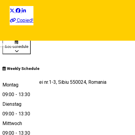
Copied!
Closed
Deutsch
See schedule
Weekly Schedule
Bulevardul Victoriei nr.1-3, Sibiu 550024, Romania
Montag
09:00
-
13:30
Dienstag
View on map
09:00
-
13:30
Mittwoch
09:00
-
13:30