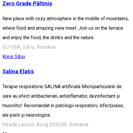
Zero Grade Păltiniș
New place with cozy atmosphere in the middle of mountains,
where food and amazing view meet. Join us on the terrace
and enjoy the food, the drinks and the nature.
DJ106A, Sibiu, România
Kreis Sibiu
Salina Elatis
Terapie respiratorie SALINA artificiala Microparticulele de
sare au efect antibacterian, antiinflamator, dezinfectant și
mucolitic! Recomandat in patologii respiratorii, infecțioase,
ale pielii și neurologice.
Strada Lacului, Avrig 555200, România