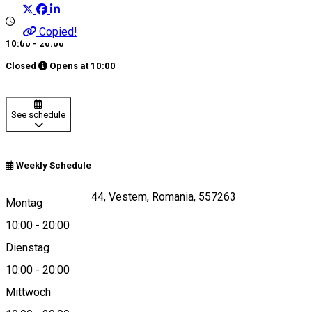
Copied!
10:00 - 20:00
Closed
Opens at
10:00
See schedule
Weekly Schedule
Str Principala nr 144, Vestem, Romania, 557263
Montag
10:00
-
20:00
Dienstag
View on map
10:00
-
20:00
Mittwoch