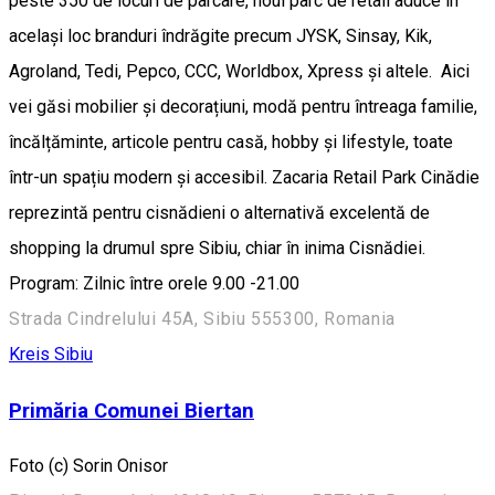
peste 350 de locuri de parcare, noul parc de retail aduce în
același loc branduri îndrăgite precum JYSK, Sinsay, Kik,
Agroland, Tedi, Pepco, CCC, Worldbox, Xpress și altele. Aici
vei găsi mobilier și decorațiuni, modă pentru întreaga familie,
încălțăminte, articole pentru casă, hobby și lifestyle, toate
într-un spațiu modern și accesibil. Zacaria Retail Park Cinădie
reprezintă pentru cisnădieni o alternativă excelentă de
shopping la drumul spre Sibiu, chiar în inima Cisnădiei.
Program: Zilnic între orele 9.00 -21.00
Strada Cindrelului 45A, Sibiu 555300, Romania
Kreis Sibiu
Primăria Comunei Biertan
Foto (c) Sorin Onisor