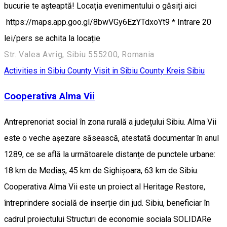
bucurie te așteaptă! Locația evenimentului o găsiți aici
https://maps.app.goo.gl/8bwVGy6EzYTdxoYt9 * Intrare 20
lei/pers se achita la locație
Str. Valea Avrig, Sibiu 555200, Romania
Activities in Sibiu County
Visit in Sibiu County
Kreis Sibiu
Cooperativa Alma Vii
Antreprenoriat social în zona rurală a județului Sibiu. Alma Vii
este o veche așezare săsească, atestată documentar în anul
1289, ce se află la următoarele distanțe de punctele urbane:
18 km de Mediaș, 45 km de Sighișoara, 63 km de Sibiu.
Cooperativa Alma Vii este un proiect al Heritage Restore,
întreprindere socială de inserție din jud. Sibiu, beneficiar în
cadrul proiectului Structuri de economie sociala SOLIDARe