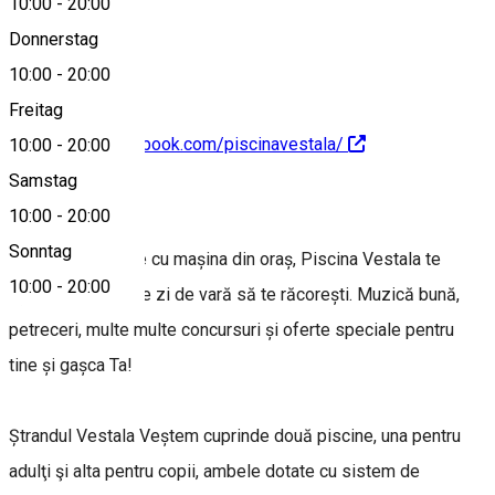
10:00
-
20:00
0751 229 901
Donnerstag
10:00
-
20:00
Freitag
https://www.facebook.com/piscinavestala/
10:00
-
20:00
Samstag
About
10:00
-
20:00
Sonntag
La doar 15 minute cu mașina din oraș, Piscina Vestala te
10:00
-
20:00
așteaptă în fiecare zi de vară să te răcorești. Muzică bună,
petreceri, multe multe concursuri și oferte speciale pentru
tine și gașca Ta!
Ștrandul Vestala Veștem cuprinde două piscine, una pentru
adulţi şi alta pentru copii, ambele dotate cu sistem de