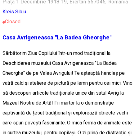
Piața 1 Decembrie 1918 19, Biertan 557045, Romania
Kreis Sibiu
Closed
Casa Avrigeneasca "La Badea Gheorghe"
Sărbătorim Ziua Copilului într-un mod tradițional la
Deschiderea muzeului Casa Avrigeneasca "La Badea
Gheorghe" de pe Valea Avrigului! Te așteaptă hencleș pe
vatră cald și ateliere de pictură pe lemn pentru cei mici. Vino
să descoperi articole tradiționale unice din satul Avrig la
Muzeul Nostru de Artă! Fii martor la o demonstrație
captivantă de țesut tradițional și explorează obiecte vechi
care spun povești fascinante. O mica ferma de animale este
in curtea muzeului, pentru copilași. O zi plină de distracție și