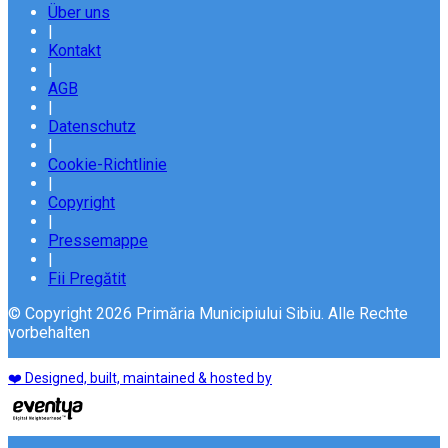
Über uns
|
Kontakt
|
AGB
|
Datenschutz
|
Cookie-Richtlinie
|
Copyright
|
Pressemappe
|
Fii Pregătit
© Copyright 2026 Primăria Municipiului Sibiu. Alle Rechte
vorbehalten
❤️ Designed, built, maintained & hosted by