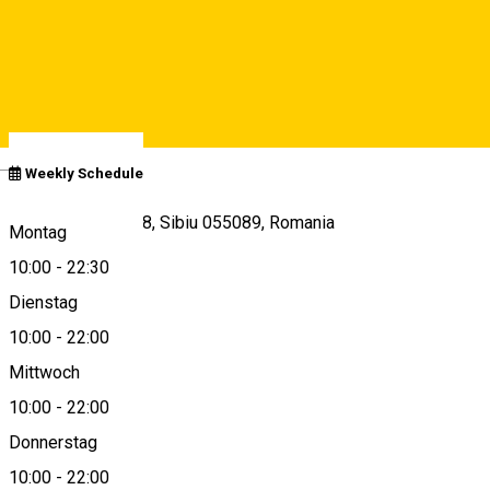
Closed
See schedule
Deutsch
Weekly Schedule
Calea Șurii Mari 38, Sibiu 055089, Romania
Montag
10:00
-
22:30
Dienstag
View on map
10:00
-
22:00
Mittwoch
10:00
-
22:00
0269 200 410
Donnerstag
10:00
-
22:00
About