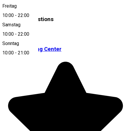
Freitag
10:00
-
22:00
Similar Suggestions
Samstag
Einkaufszentrum
10:00
-
22:00
Sonntag
Prima Shopping Center
10:00
-
21:00