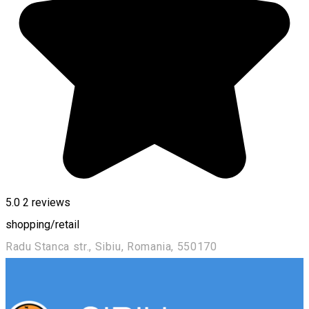
5.0
2
reviews
shopping/retail
Radu Stanca str., Sibiu, Romania, 550170