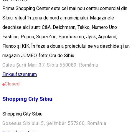
Prima Shopping Center este cel mai nou centru comercial din
Sibiu, situat în zona de nord a municipiului. Magazinele
deschise aici sunt: C&A, Deichmann, Takko, Numero Uno
Fashion, Pepco, SuperZoo, Sportissimo, Jysk, Agroland,
Flanco și KIK. În faza a doua a proiectului se va deschide și un
magazin JUMBO. foto: Ora de Sibiu
Calea Șurii Mari 37, Sibiu 550089, România
Einkaufszentrum
Closed
Shopping City Sibiu
Shopping City Sibiu
Soseaua Sibiului 5, Șelimbăr 557260, România