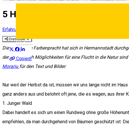
5 Herbsttouren
Erfahrungen
Experiences
Erfahrungen in Sibiu
Distribuie
Deutsch
Die herbstliche Farbenpracht hat sich in Hermannstadt durchge
der Suche nach Möglichkeiten für eine Flucht in die Natur sin
Copied!
Morariu
für den Text und Bilder:
Nur weil der Herbst da ist, müssen wir uns lange nicht im Hau
ganz anders aus und belohnt oft jene, die es wagen, aus ihrer 
1. Junger Wald
Dabei handelt es sich um einen Rundweg ohne große Höhenunte
empfehlen, da man durchgehend von Bäumen geschützt ist. Die 