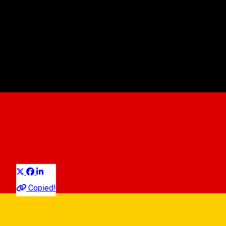
Iris
Kuchenladen Bäckerei Konditorei
Distribuie
Copied!
08:00 - 21:00
Open