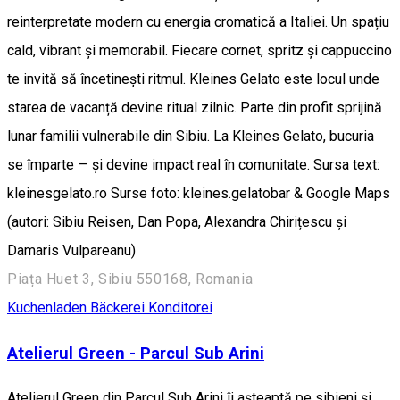
reinterpretate modern cu energia cromatică a Italiei. Un spațiu
cald, vibrant și memorabil. Fiecare cornet, spritz și cappuccino
te invită să încetinești ritmul. Kleines Gelato este locul unde
starea de vacanță devine ritual zilnic. Parte din profit sprijină
lunar familii vulnerabile din Sibiu. La Kleines Gelato, bucuria
se împarte — și devine impact real în comunitate. Sursa text:
kleinesgelato.ro Surse foto: kleines.gelatobar & Google Maps
(autori: Sibiu Reisen, Dan Popa, Alexandra Chirițescu și
Damaris Vulpareanu)
Piața Huet 3, Sibiu 550168, Romania
Kuchenladen Bäckerei Konditorei
Atelierul Green - Parcul Sub Arini
Atelierul Green din Parcul Sub Arini îi așteaptă pe sibieni și