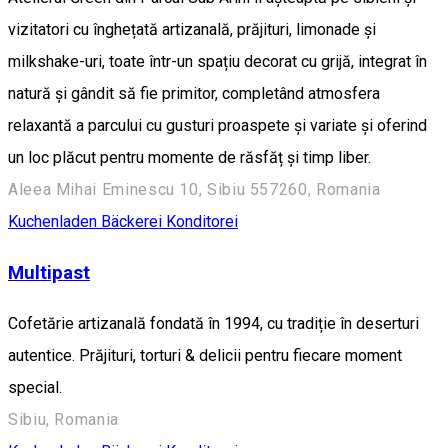
vizitatori cu înghețată artizanală, prăjituri, limonade și
milkshake-uri, toate într-un spațiu decorat cu grijă, integrat în
natură și gândit să fie primitor, completând atmosfera
relaxantă a parcului cu gusturi proaspete și variate și oferind
un loc plăcut pentru momente de răsfăț și timp liber.
Aleea Mihai Eminescu 10, Sibiu 557260, Romania
Kuchenladen Bäckerei Konditorei
Multipast
Cofetărie artizanală fondată în 1994, cu tradiție în deserturi
autentice. Prăjituri, torturi & delicii pentru fiecare moment
special.
Sibiu, Romania