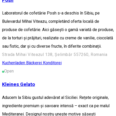
Posh
Laboratorul de cofetărie Posh s-a deschis în Sibiu, pe
Bulevardul Mihai Viteazu, completând oferta locală de
produse de cofetărie. Aici găsești o gamă variată de produse,
de la torturi și prăjituri, realizate cu creme de vanilie, ciocolată
sau fistic, dar și cu diverse fructe, în diferite combinații.
Strada Mihai Viteazul 138, Șelimbăr 557260, Romania
Kuchenladen Bäckerei Konditorei
Open
Kleines Gelato
Aducem la Sibiu gustul adevărat al Siciliei. Rețete originale,
ingrediente premium și savoare intensă – exact ca pe malul
Mediteranei. Designul nostru unește motive săsești