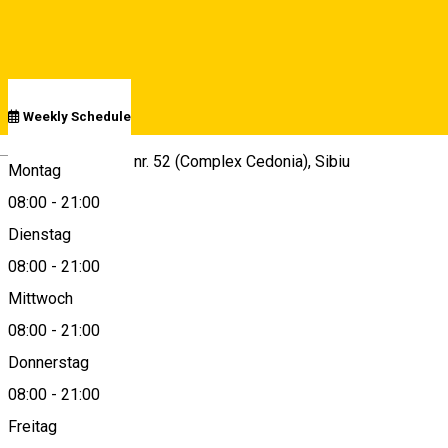
See schedule
Weekly Schedule
Deutsch
Str. Nicolae Iorga, nr. 52 (Complex Cedonia), Sibiu
Montag
08:00
-
21:00
Dienstag
View on map
08:00
-
21:00
Mittwoch
08:00
-
21:00
+40751231262
Donnerstag
08:00
-
21:00
Freitag