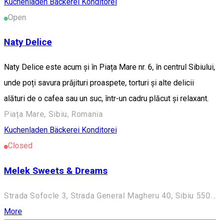
Kuchenladen Bäckerei Konditorei
Open
Naty Delice
Naty Delice este acum și în Piața Mare nr. 6, în centrul Sibiului,
unde poți savura prăjituri proaspete, torturi și alte delicii
alături de o cafea sau un suc, într-un cadru plăcut și relaxant.
Piața Mare, Sibiu, Romania
Kuchenladen Bäckerei Konditorei
Closed
Melek Sweets & Dreams
Strada Sofocle 3, Strada General Magheru 40, Sibiu 550094, Romania
More