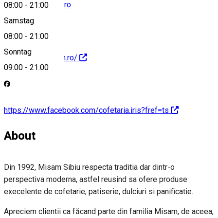
comenzi@misam.ro
08:00
-
21:00
Samstag
08:00
-
21:00
Sonntag
http://www.misam.ro/
09:00
-
21:00
https://www.facebook.com/cofetaria.iris?fref=ts
About
Din 1992, Misam Sibiu respecta traditia dar dintr-o
perspectiva moderna, astfel reusind sa ofere produse
execelente de cofetarie, patiserie, dulciuri si panificatie.
Apreciem clientii ca făcand parte din familia Misam, de aceea,