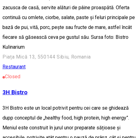
zacusca de casă, servite alături de pâine proaspătă. Oferta
continuă cu omlete, ciorbe, salate, paste și feluri principale pe
bază de pui, vită, porc, pește sau fructe de mare, astfel încât
fiecare să găsească ceva pe gustul său. Sursa foto: Bistro
Kulinarium
Piața Mică 13, 550144 Sibiu, Romania
Restaurant
Closed
3H Bistro
3H Bistro este un local potrivit pentru cei care se ghidează
dupp conceptul de „healthy food, high protein, high energy”.
Meniul este construit în jurul unor preparate sățioase și
accesibile, potrivite atât pentru o pauză de prânz, cât și pentru