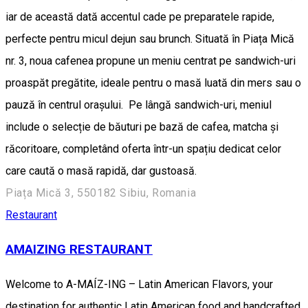
iar de această dată accentul cade pe preparatele rapide,
perfecte pentru micul dejun sau brunch. Situată în Piața Mică
nr. 3, noua cafenea propune un meniu centrat pe sandwich-uri
proaspăt pregătite, ideale pentru o masă luată din mers sau o
pauză în centrul orașului. Pe lângă sandwich-uri, meniul
include o selecție de băuturi pe bază de cafea, matcha și
răcoritoare, completând oferta într-un spațiu dedicat celor
care caută o masă rapidă, dar gustoasă.
Piața Mică 3, 550182 Sibiu, Romania
Restaurant
AMAIZING RESTAURANT
Welcome to A-MAÍZ-ING – Latin American Flavors, your
destination for authentic Latin American food and handcrafted