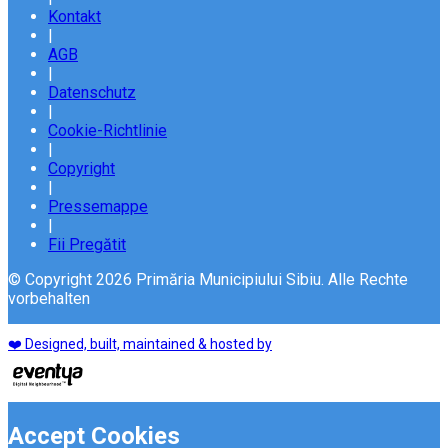
Kontakt
|
AGB
|
Datenschutz
|
Cookie-Richtlinie
|
Copyright
|
Pressemappe
|
Fii Pregătit
© Copyright 2026 Primăria Municipiului Sibiu. Alle Rechte
vorbehalten
❤️ Designed, built, maintained & hosted by
Accept Cookies