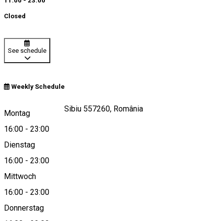
11:00 - 23:00
Closed
See schedule
Weekly Schedule
Strada Luptei 30, Sibiu 557260, România
Montag
16:00
-
23:00
Dienstag
View on map
16:00
-
23:00
Mittwoch
16:00
-
23:00
0746108061
Donnerstag