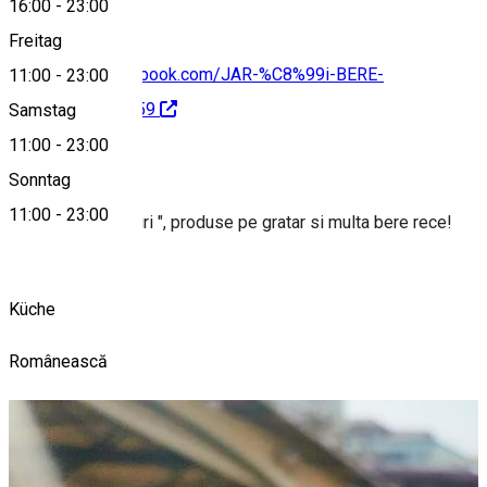
16:00
-
23:00
Freitag
https://www.facebook.com/JAR-%C8%99i-BERE-
11:00
-
23:00
103295339044259
Samstag
11:00
-
23:00
About
Sonntag
11:00
-
23:00
"Mici ca pe vremuri ", produse pe gratar si multa bere rece!
Küche
Românească