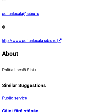
politialocala@sibiu.ro
http://www.politialocala.sibiu.ro
About
Poliția Locală Sibiu
Similar Suggestions
Public service
Câini fără stăpân