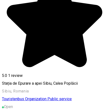
5.0
1 review
Stația de Epurare a apei Sibiu, Calea Poplăcii
Sibiu, Romania
Touristenbus
Organization
Public service
Open