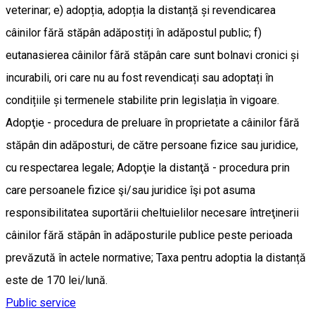
veterinar; e) adopția, adopția la distanță și revendicarea
câinilor fără stăpân adăpostiți în adăpostul public; f)
eutanasierea câinilor fără stăpân care sunt bolnavi cronici și
incurabili, ori care nu au fost revendicați sau adoptați în
condițiile și termenele stabilite prin legislația în vigoare.
Adopţie - procedura de preluare în proprietate a câinilor fără
stăpân din adăposturi, de către persoane fizice sau juridice,
cu respectarea legale; Adopţie la distanţă - procedura prin
care persoanele fizice şi/sau juridice îşi pot asuma
responsibilitatea suportării cheltuielilor necesare întreţinerii
câinilor fără stăpân în adăposturile publice peste perioada
prevăzută în actele normative; Taxa pentru adoptia la distanță
este de 170 lei/lună.
Public service