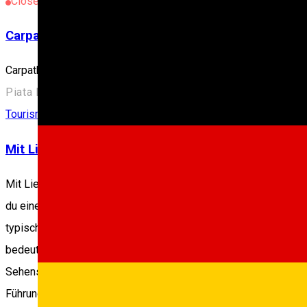
Closed
Carpathian Travel Center
Carpathian Travel Center
Piata Mare nr 12, Sibiu, Romania, 550163
Tourism Agency incoming Sibiu
Mit Liebe aus Siebenbürgen
Mit Liebe aus Siebenbürgen – Authentische, Geführte und Unver
du eine Stadttour, eine Tagesreise durch historische Regionen 
typischen Touristenpfade, genieße traditionelle Gerichte und 
bedeutenden Persönlichkeiten Siebenbürgens, einzigartige lok
Sehenswürdigkeiten, die Speisen, die du probieren möchtest, un
Führung und Eintrittsgelder, sodass du dich einfach entspanne