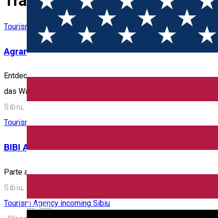
Travel agents
Tourism Agency incoming Sibiu
Agramonia
Entdecke die ländliche Kultur Siebenbürgens. Von lokalen Prod
das Wandern in den Karpaten oder das Erkunden historischer S
Sibiu, Romania
Tourism Agency incoming Sibiu
BIBI Adventure
Parte a grupului BIBI, Adventure este divizia de organizare ev
Sibiu, Romania
Tourism Agency incoming Sibiu
English