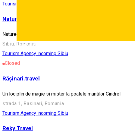
Tourism Agency incoming Sibiu
Natureguide.ro
Natureguide is a brand based on a tour guiding experience since
Sibiu, Romania
Deutsch
Tourism Agency incoming Sibiu
Closed
Rășinari.travel
Un loc plin de magie si mister la poalele muntilor Cindrel
strada 1, Rasinari, Romania
Tourism Agency incoming Sibiu
Reky Travel