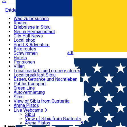
Entdecke
Was zu besuchen
Routen
Nützliche informationen
Erlebnisse in Sibiu
Podcast
Neu in Hermannstadt
Kultur
City Hall News
Aktivitäten & Abenteuer
Museen
Local shop
Kirchen
Sibiu Handwerker
Sport & Adventure
Parks, Zoo
Sibiul Verde
Bike routes
Unterkunft
Im Umkreis von Hermannstadt
Public services
Schwimmen
Română
Bildung
Reiten
Hotels
Wie komme ich nach Sibiu?
Fitnessstudio
Pensionen
Essen, Getränke & Nachtleben
Touristeninfo
Loc de joacă indoor
Villen
Reiseführer
Loc de joacă outdoor
Hostels
Local markets and grocery stores
Guided tours
Ski
Motels
Local breakfast Sibiu
Transport & Parken
Local publication
Eislaufen
Camping
Essen, Getränke und Nachtleben
Schönheitssalon
Yoga
Zimmer zu vermieten
Pizza
Public Transport
Wohnungen
Fast Food
Green Line
Live Webcams
Unterkunft außerhalb von Sibiu
Kaffeestube
Autovermietung
Konditorei
Fahrad verleih
Sibiu
Pub, Bar
Scooter rentals
View of Sibiu from Gusterita
Nachtclubs
Taxi
Arena Platoș
Bäckerei
Ride Sharing
Live Webcams
Home
Tourism Agency incoming Sibiu
Park-Tickets
Sibiu
Parkplätze
View of Sibiu from Gusterita
Ladestationen für Elektrofahrzeuge
Arena Platoș