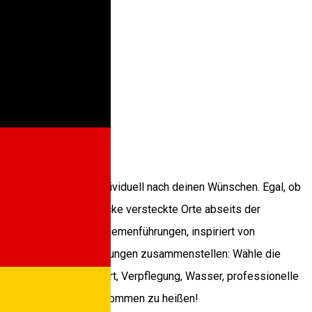
en Siebenbürgens, individuell nach deinen Wünschen. Egal, ob
Option für dich. Entdecke versteckte Orte abseits der
er hinaus bieten wir Themenführungen, inspiriert von
anz nach deinen Vorstellungen zusammenstellen: Wähle die
ren beinhalten Transport, Verpflegung, Wasser, professionelle
 auf unseren Touren willkommen zu heißen!