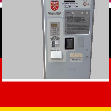
English