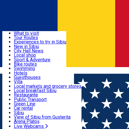
Sign In
Sign Up Free
Discover
What to visit
Tour Routes
Useful info
Experiences to try in Sibiu
Podcast
New in Sibiu
Culture
City Hall News
Activities & Adventure
Museums
Local shop
Churches
Sibiu artisans
Sport & Adventure
Parks, Zoo
Sibiul Verde
Bike routes
Accommodation
County of Sibiu
Public services
Swimming
Română
Education
Riding
Hotels
How do I get to Sibiu
Indoor activities
Guesthouses
Food, Drinks & Nightlife
Tourist Info
Loc de joacă indoor
Villa
Tour Guides
Loc de joacă outdoor
Hostels
Local markets and grocery stores
Guided tours
Ski
Motel
Local breakfast Sibiu
Transport & Parking
Publicații locale
Ice skating
Camping
Restaurante
Beauty salons
Yoga
Renting rooms
Pizza
Public Transport
Rooms for rent
Fast Food
Green Line
Live Webcams
Accommodation outside Sibiu
Coffee
Car rental
Sweets
Rent a bike
Sibiu
Pub, Bar
Scooter rentals
View of Sibiu from Gusterita
Night clubs
Taxi
Arena Platoș
Bakeries
Ride Sharing
Live Webcams
Home
Parking ticket spot
Automat parcare nr.11 -