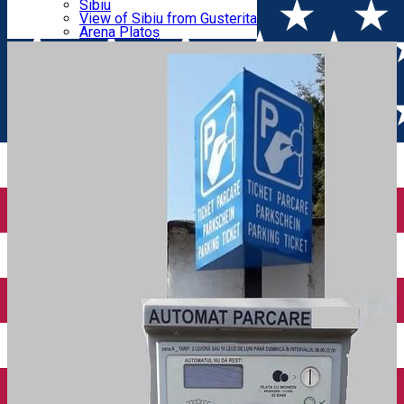
Parking tickets
Sibiu
Parking places
View of Sibiu from Gusterita
ZONA A
Electric vehicle charging points
Arena Platoș