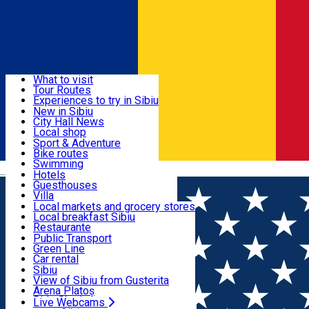
Sign In
Sign Up Free
Discover
What to visit
Tour Routes
Useful info
Experiences to try in Sibiu
Podcast
New in Sibiu
Culture
City Hall News
Activities & Adventure
Museums
Local shop
Churches
Sibiu artisans
Sport & Adventure
Parks, Zoo
Sibiul Verde
Bike routes
Accommodation
County of Sibiu
Public services
Swimming
Română
Education
Riding
Hotels
How do I get to Sibiu
Indoor activities
Guesthouses
Food, Drinks & Nightlife
Tourist Info
Loc de joacă indoor
Villa
Tour Guides
Loc de joacă outdoor
Hostels
Local markets and grocery stores
Guided tours
Ski
Motel
Local breakfast Sibiu
Transport & Parking
Publicații locale
Ice skating
Camping
Restaurante
Beauty salons
Yoga
Renting rooms
Pizza
Public Transport
Rooms for rent
Fast Food
Green Line
Live Webcams
Accommodation outside Sibiu
Coffee
Car rental
Sweets
Rent a bike
Sibiu
Pub, Bar
Scooter rentals
View of Sibiu from Gusterita
Night clubs
Taxi
Arena Platoș
Bakeries
Ride Sharing
Live Webcams
Home
Event organizer
Imaginarium Creative Hub