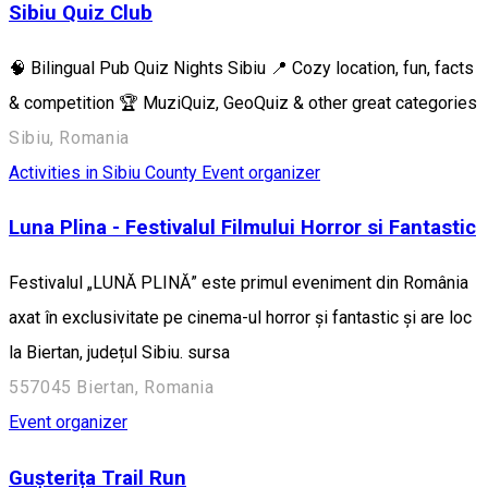
Sibiu Quiz Club
🧠 Bilingual Pub Quiz Nights Sibiu 📍 Cozy location, fun, facts
& competition 🏆 MuziQuiz, GeoQuiz & other great categories
Sibiu, Romania
Activities in Sibiu County
Event organizer
Luna Plina - Festivalul Filmului Horror si Fantastic
Festivalul „LUNĂ PLINĂ” este primul eveniment din România
axat în exclusivitate pe cinema-ul horror și fantastic și are loc
la Biertan, județul Sibiu. sursa
557045 Biertan, Romania
Event organizer
Gușterița Trail Run