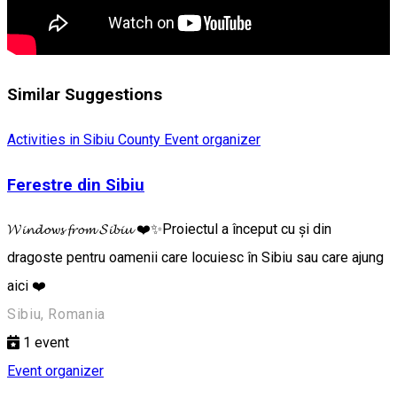
Similar Suggestions
Activities in Sibiu County
Event organizer
Ferestre din Sibiu
𝓦𝓲𝓷𝓭𝓸𝔀𝓼 𝓯𝓻𝓸𝓶 𝓢𝓲𝓫𝓲𝓾 ❤️✨Proiectul a început cu și din
dragoste pentru oamenii care locuiesc în Sibiu sau care ajung
aici ❤️
Sibiu, Romania
1
event
Event organizer