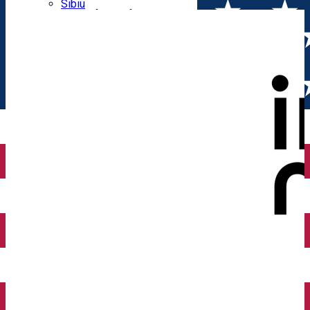
Parking tickets
Sibiu
Parking places
View of Sibiu from Gusterita
Electric vehicle charging points
Arena Platoș