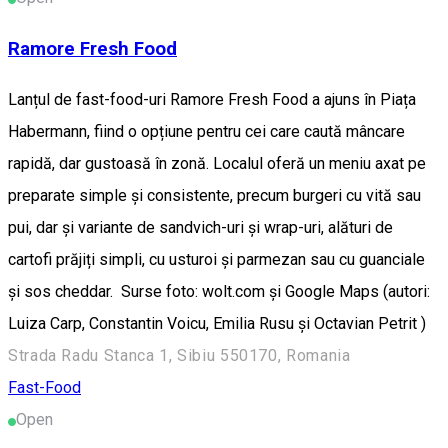
Ramore Fresh Food
Lanțul de fast-food-uri Ramore Fresh Food a ajuns în Piața
Habermann, fiind o opțiune pentru cei care caută mâncare
rapidă, dar gustoasă în zonă. Localul oferă un meniu axat pe
preparate simple și consistente, precum burgeri cu vită sau
pui, dar și variante de sandvich-uri și wrap-uri, alături de
cartofi prăjiți simpli, cu usturoi și parmezan sau cu guanciale
și sos cheddar. Surse foto: wolt.com și Google Maps (autori:
Luiza Carp, Constantin Voicu, Emilia Rusu și Octavian Petrit )
Strada Radu Stanca 1, Sibiu 550170, Romania
Fast-Food
Open