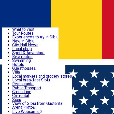
Sign In
Sign Up Free
Discover
What to visit
Tour Routes
Useful info
Experiences to try in Sibiu
Podcast
New in Sibiu
Culture
City Hall News
Activities & Adventure
Museums
Local shop
Churches
Sibiu artisans
Sport & Adventure
Parks, Zoo
Sibiul Verde
Bike routes
Accommodation
County of Sibiu
Public services
Swimming
Română
Education
Riding
Hotels
How do I get to Sibiu
Indoor activities
Guesthouses
Food, Drinks & Nightlife
Tourist Info
Loc de joacă indoor
Villa
Tour Guides
Loc de joacă outdoor
Hostels
Local markets and grocery stores
Guided tours
Ski
Motel
Local breakfast Sibiu
Transport & Parking
Publicații locale
Ice skating
Camping
Restaurante
Beauty salons
Yoga
Renting rooms
Pizza
Public Transport
Rooms for rent
Fast Food
Green Line
Live Webcams
Accommodation outside Sibiu
Coffee
Car rental
Sweets
Rent a bike
Sibiu
Pub, Bar
Scooter rentals
View of Sibiu from Gusterita
Night clubs
Taxi
Arena Platoș
Bakeries
Ride Sharing
Live Webcams
Home
Fast-Food
Burgerzen