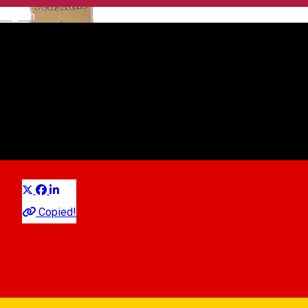
English
Kon Tiki
Multi purpose Hall
Distribuie
Copied!
Strada Tudor Vladimirescu 12, Sibiu, Romania
Map