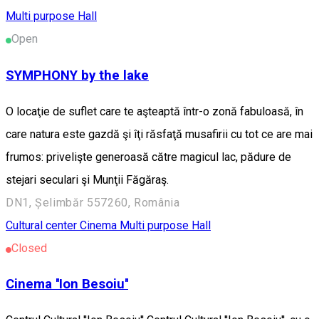
Multi purpose Hall
Open
SYMPHONY by the lake
O locaţie de suflet care te aşteaptă într-o zonă fabuloasă, în
care natura este gazdă şi îţi răsfaţă musafirii cu tot ce are mai
frumos: privelişte generoasă către magicul lac, pădure de
stejari seculari şi Munţii Făgăraş.
DN1, Șelimbăr 557260, România
Cultural center
Cinema
Multi purpose Hall
Closed
Cinema ''Ion Besoiu''