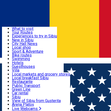
Sign In
Sign Up Free
Discover
What to visit
Tour Routes
Useful info
Experiences to try in Sibiu
Podcast
New in Sibiu
Culture
City Hall News
Activities & Adventure
Museums
Local shop
Churches
Sibiu artisans
Sport & Adventure
Parks, Zoo
Sibiul Verde
Bike routes
Accommodation
County of Sibiu
Public services
Swimming
Română
Education
Riding
Hotels
How do I get to Sibiu
Indoor activities
Guesthouses
Food, Drinks & Nightlife
Tourist Info
Loc de joacă indoor
Villa
Tour Guides
Loc de joacă outdoor
Hostels
Local markets and grocery stores
Guided tours
Ski
Motel
Local breakfast Sibiu
Transport & Parking
Publicații locale
Ice skating
Camping
Restaurante
Beauty salons
Yoga
Renting rooms
Pizza
Public Transport
Rooms for rent
Fast Food
Green Line
Live Webcams
Accommodation outside Sibiu
Coffee
Car rental
Sweets
Rent a bike
Sibiu
Pub, Bar
Scooter rentals
View of Sibiu from Gusterita
Night clubs
Taxi
Arena Platoș
Bakeries
Ride Sharing
Live Webcams
Home
Multi purpose Hall
Kon Tiki