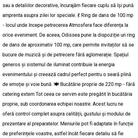
sau a detaliilor decorative, încurajăm fiecare cuplu să își pună
amprenta asupra zilei lor speciale. 💃 Ring de dans de 100 mp
- locul unde începe petrecerea Atmosfera face diferența la
orice eveniment. De aceea, Odissea pune la dispoziție un ring
de dans de aproximativ 100 mp, care permite invitaților să se
bucure de muzică și de petrecere fără aglomerație. Spațiul
generos și sistemul de iluminat contribuie la energia
evenimentului și creează cadrul perfect pentru o seară plină
de emoție și voie bună. 🍽️ Bucătărie proprie de 220 mp - fără
catering extern Tot ceea ce servim este pregătit în bucătăria
proprie, sub coordonarea echipei noastre. Acest lucru ne
oferă control complet asupra calității, gustului și modului de
prezentare al preparatelor. Meniurile pot fi adaptate în funcție
de preferințele voastre, astfel încât fiecare detaliu să fie