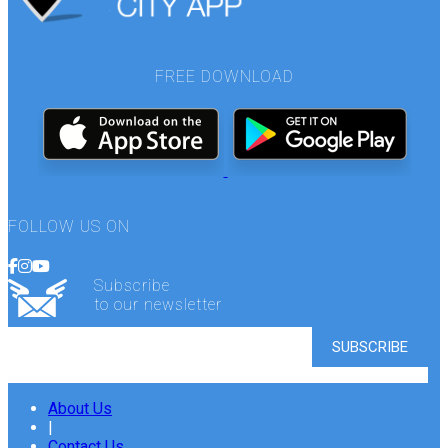
FREE DOWNLOAD
FOLLOW US ON
Subscribe
to our newsletter
About Us
|
Contact Us