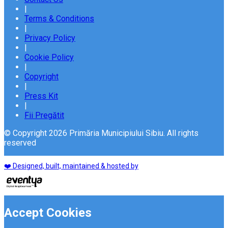
|
Terms & Conditions
|
Privacy Policy
|
Cookie Policy
|
Copyright
|
Press Kit
|
Fii Pregătit
© Copyright 2026 Primăria Municipiului Sibiu. All rights
reserved
❤️ Designed, built, maintained & hosted by
Accept Cookies