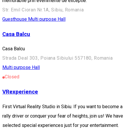
memorabile prin evenimente de exceptie.
Str. Emil Cioran Nr.1A, Sibiu, Romania
Guesthouse
Multi purpose Hall
Casa Balcu
Casa Balcu
Strada Deal 303, Poiana Sibiului 557180, Romania
Multi purpose Hall
Closed
VRexperience
First Virtual Reality Studio in Sibiu. If you want to become a
rally driver or conquer your fear of heights, join us! We have
selected special experiences just for your entertainment.