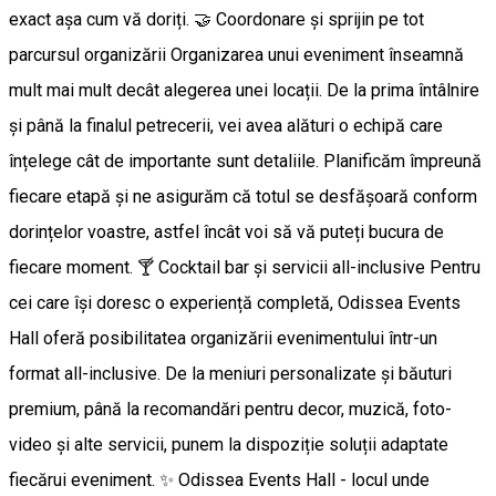
exact așa cum vă doriți. 🤝 Coordonare și sprijin pe tot
parcursul organizării Organizarea unui eveniment înseamnă
mult mai mult decât alegerea unei locații. De la prima întâlnire
și până la finalul petrecerii, vei avea alături o echipă care
înțelege cât de importante sunt detaliile. Planificăm împreună
fiecare etapă și ne asigurăm că totul se desfășoară conform
dorințelor voastre, astfel încât voi să vă puteți bucura de
fiecare moment. 🍸 Cocktail bar și servicii all-inclusive Pentru
cei care își doresc o experiență completă, Odissea Events
Hall oferă posibilitatea organizării evenimentului într-un
format all-inclusive. De la meniuri personalizate și băuturi
premium, până la recomandări pentru decor, muzică, foto-
video și alte servicii, punem la dispoziție soluții adaptate
fiecărui eveniment. ✨️ Odissea Events Hall - locul unde