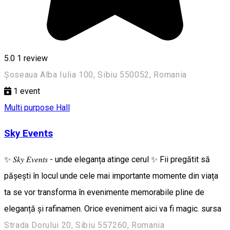
5.0
1 review
Șoseaua Alba Iulia 100, Sibiu 550052, Romania
1
event
Multi purpose Hall
Sky Events
✨ 𝑆𝑘𝑦 𝐸𝑣𝑒𝑛𝑡𝑠 - unde eleganța atinge cerul ✨ Fii pregătit să
pășești în locul unde cele mai importante momente din viața
ta se vor transforma în evenimente memorabile pline de
eleganță și rafinamen. Orice eveniment aici va fi magic. sursa
Strada Dorului 20, Sibiu 557260, Romania