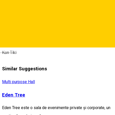
0269220350
•
0744573952
About
Deutsch
Kon Tiki
Similar Suggestions
Multi purpose Hall
Eden Tree
Eden Tree este o sala de evenimente private și corporate, un