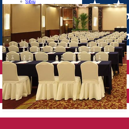
Parking tickets
Sibiu
Parking places
View of Sibiu from Gusterita
Electric vehicle charging points
Arena Platoș