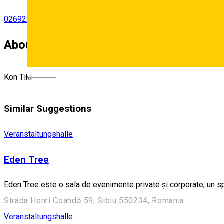
0269220350
•
0744573952
About
Deutsch
Kon Tiki
Similar Suggestions
Veranstaltungshalle
Eden Tree
Eden Tree este o sala de evenimente private și corporate, un s
Strada Henri Coandă 59, Sibiu 550234, Romania
Veranstaltungshalle