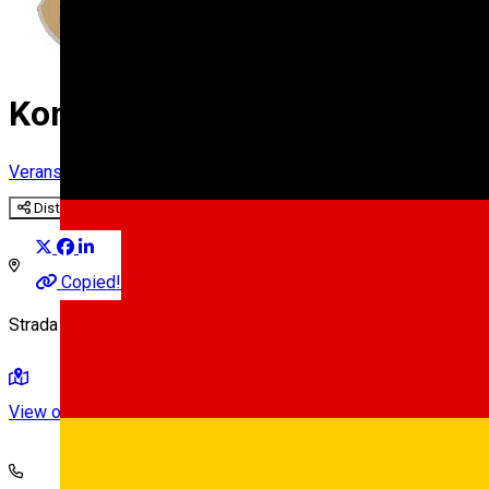
Kon Tiki
Veranstaltungshalle
Distribuie
Copied!
Strada Tudor Vladimirescu 12, Sibiu, Romania
View on map