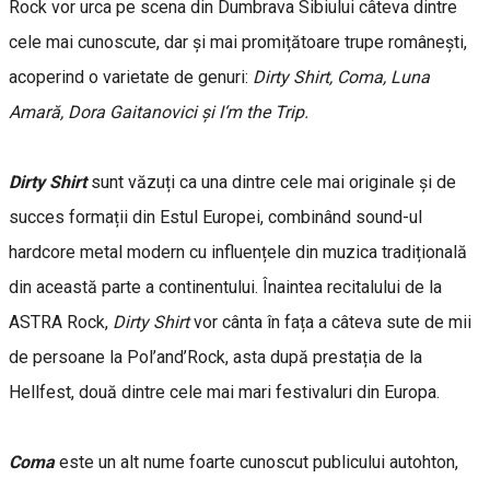
Rock vor urca pe scena din Dumbrava Sibiului câteva dintre
cele mai cunoscute, dar și mai promițătoare trupe românești,
acoperind o varietate de genuri:
Dirty Shirt, Coma, Luna
Amară, Dora Gaitanovici și I‘m the Trip.
Dirty Shirt
sunt văzuți ca una dintre cele mai originale și de
succes formații din Estul Europei, combinând sound-ul
hardcore metal modern cu influențele din muzica tradițională
din această parte a continentului. Înaintea recitalului de la
ASTRA Rock,
Dirty Shirt
vor cânta în fața a câteva sute de mii
de persoane la Pol’and’Rock, asta după prestația de la
Hellfest, două dintre cele mai mari festivaluri din Europa.
Coma
este un alt nume foarte cunoscut publicului autohton,