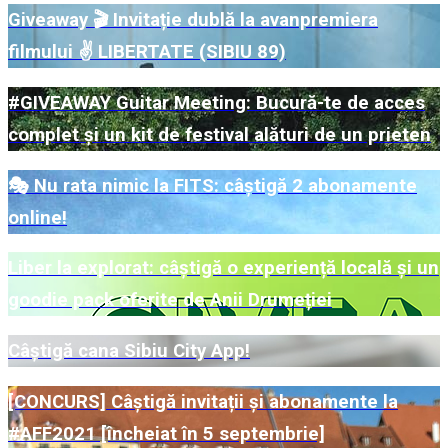
Giveaway 🎬 Invitație dublă la avanpremiera
filmului ✌️ LIBERTATE (SIBIU 89)
#GIVEAWAY Guitar Meeting: Bucură-te de acces
complet și un kit de festival alături de un prieten
🎭 Nu rata nimic la FITS: câștigă 2 abonamente
online!
Liber la explorat: câștigă o experiență locală și un
goodie pack oferite de Anii Drumeției
Câștigă cana Sibiu City App!
[CONCURS] Câștigă invitații și abonamente la
#AFF2021 [încheiat în 5 septembrie]