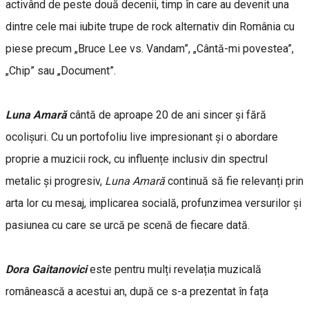
activând de peste două decenii, timp în care au devenit una
dintre cele mai iubite trupe de rock alternativ din România cu
piese precum „Bruce Lee vs. Vandam”, „Cântă-mi povestea”,
„Chip” sau „Document”.
Luna Amară
cântă de aproape 20 de ani sincer și fără
ocolișuri. Cu un portofoliu live impresionant și o abordare
proprie a muzicii rock, cu influențe inclusiv din spectrul
metalic și progresiv,
Luna Amară
continuă să fie relevanți prin
arta lor cu mesaj, implicarea socială, profunzimea versurilor și
pasiunea cu care se urcă pe scenă de fiecare dată.
Dora Gaitanovici
este pentru mulți revelația muzicală
românească a acestui an, după ce s-a prezentat în fața