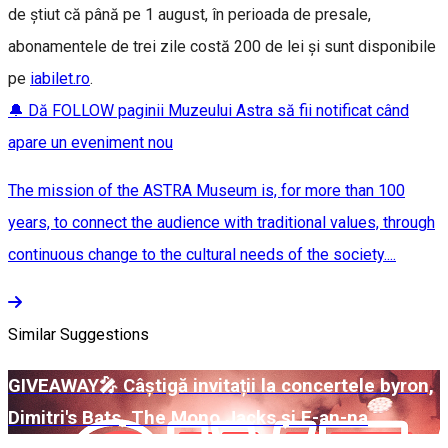
de știut că până pe 1 august, în perioada de presale,
abonamentele de trei zile costă 200 de lei și sunt disponibile
pe
iabilet.ro
.
🔔 Dă FOLLOW paginii Muzeului Astra să fii notificat când
apare un eveniment nou
The mission of the ASTRA Museum is, for more than 100
years, to connect the audience with traditional values, through
continuous change to the cultural needs of the society....
Similar Suggestions
GIVEAWAY🎤 Câștigă invitații la concertele byron,
Dimitri's Bats, The Mono Jacks și E-an-na