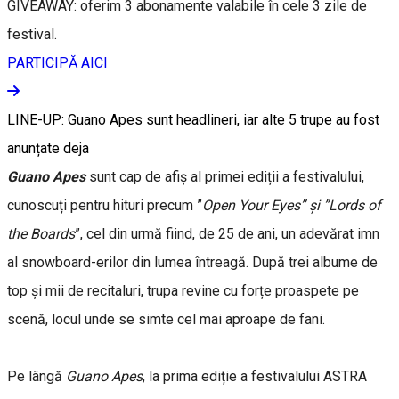
GIVEAWAY: oferim 3 abonamente valabile în cele 3 zile de
festival.
PARTICIPĂ AICI
LINE-UP: Guano Apes sunt headlineri, iar alte 5 trupe au fost
anunțate deja
Guano Apes
sunt cap de afiș al primei ediții a festivalului,
cunoscuți pentru hituri precum ”
Open Your Eyes” și ”Lords of
the Boards
”, cel din urmă fiind, de 25 de ani, un adevărat imn
al snowboard-erilor din lumea întreagă. După trei albume de
top și mii de recitaluri, trupa revine cu forțe proaspete pe
scenă, locul unde se simte cel mai aproape de fani.
Pe lângă
Guano Apes
, la prima ediție a festivalului ASTRA