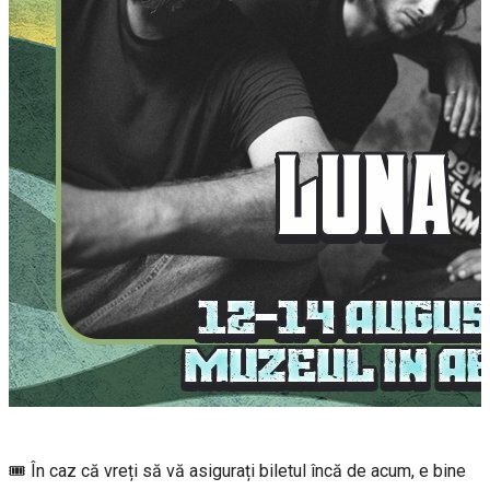
🎟️ În caz că vreți să vă asigurați biletul încă de acum, e bine