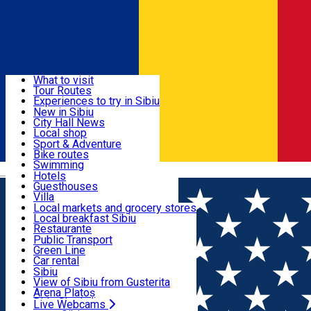
Sign In
Sign Up Free
Discover
What to visit
Tour Routes
Useful info
Experiences to try in Sibiu
Podcast
New in Sibiu
Culture
City Hall News
Activities & Adventure
Museums
Local shop
Churches
Sibiu artisans
Sport & Adventure
Parks, Zoo
Sibiul Verde
Bike routes
Accommodation
County of Sibiu
Public services
Swimming
Română
Education
Riding
Hotels
How do I get to Sibiu
Indoor activities
Guesthouses
Food, Drinks & Nightlife
Tourist Info
Loc de joacă indoor
Villa
Tour Guides
Loc de joacă outdoor
Hostels
Local markets and grocery stores
Guided tours
Ski
Motel
Local breakfast Sibiu
Transport & Parking
Publicații locale
Ice skating
Camping
Restaurante
Beauty salons
Yoga
Renting rooms
Pizza
Public Transport
Rooms for rent
Fast Food
Green Line
Live Webcams
Accommodation outside Sibiu
Coffee
Car rental
Sweets
Rent a bike
Sibiu
Pub, Bar
Scooter rentals
View of Sibiu from Gusterita
Night clubs
Taxi
Arena Platoș
Bakeries
Ride Sharing
Live Webcams
Home
Contest
#GIVEAWAY Te trimitem la prima ediție