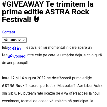
#GIVEAWAY Te trimitem la
prima ediție ASTRA Rock
Festival! 🤘
Contest
Distribuie
Iubim #SibiulFestivalier, iar momentul în care apare un
festival nou, printre cele pe care le urmărim deja, e ca o gură
Copied!
de aer proaspăt.
Între 12 și 14 august 2022 se desfășoară prima ediție
ASTRA Rock
în cadrul perfect al Muzeului în Aer Liber Astra
din Sibiu. Nu puteam rata ocazia de a vă oferi acces la noul
eveniment, tocmai de aceea vă invităm să participați la