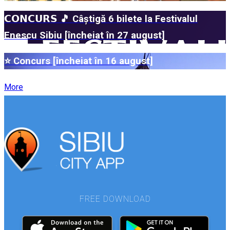
𝗖𝗢𝗡𝗖𝗨𝗥𝗦 🎵 Câștigă 6 bilete la Festivalul
Enescu Sibiu [încheiat în 27 august]
⭐ Concurs [încheiat în 16 august]
More
FREE DOWNLOAD