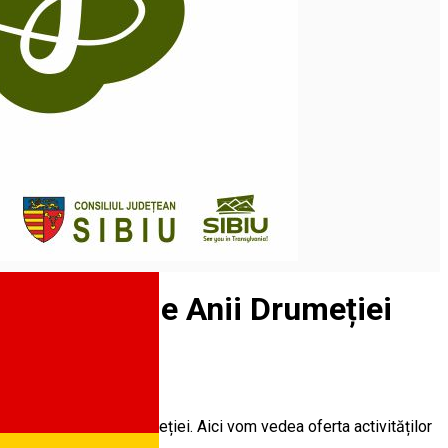
ală oferită de Anii Drumeției
l programului Anii Drumeției. Aici vom vedea oferta activităților