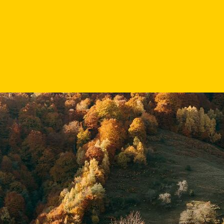
rnă, astfel încât să ne planificăm timpul liber cât mai plăcut, în 