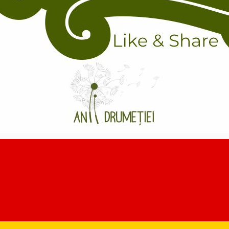
r liber! Câștigă o experiență loc
ediție a
Târgului de Ecoturism
la Sala Thalia, organizat în cadru