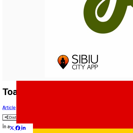
English
Toamna aceasta, fii liber în ae
Article
Distribuie
În acest weekend (30 septembrie - 2 octombrie) are loc a III-a 