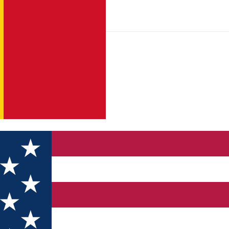
igă o experiență locală oferită de Anii Drumeției