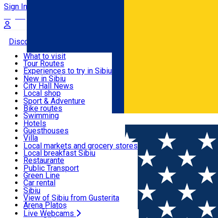
Sign In
Sign Up Free
Discover
What to visit
Tour Routes
Useful info
Experiences to try in Sibiu
Podcast
New in Sibiu
Culture
City Hall News
Activities & Adventure
Museums
Local shop
Churches
Sibiu artisans
Sport & Adventure
Parks, Zoo
Sibiul Verde
Bike routes
Accommodation
County of Sibiu
Public services
Swimming
Română
Education
Riding
Hotels
How do I get to Sibiu
Indoor activities
Guesthouses
Food, Drinks & Nightlife
Tourist Info
Loc de joacă indoor
Villa
Tour Guides
Loc de joacă outdoor
Hostels
Local markets and grocery stores
Guided tours
Ski
Motel
Local breakfast Sibiu
Transport & Parking
Publicații locale
Ice skating
Camping
Restaurante
Beauty salons
Yoga
Renting rooms
Pizza
Public Transport
Rooms for rent
Fast Food
Green Line
Live Webcams
Accommodation outside Sibiu
Coffee
Car rental
Sweets
Rent a bike
Sibiu
Pub, Bar
Scooter rentals
View of Sibiu from Gusterita
Night clubs
Taxi
Arena Platoș
Bakeries
Ride Sharing
Live Webcams
Home
Article
Toamna aceasta, fii liber în aer liber! Câșt